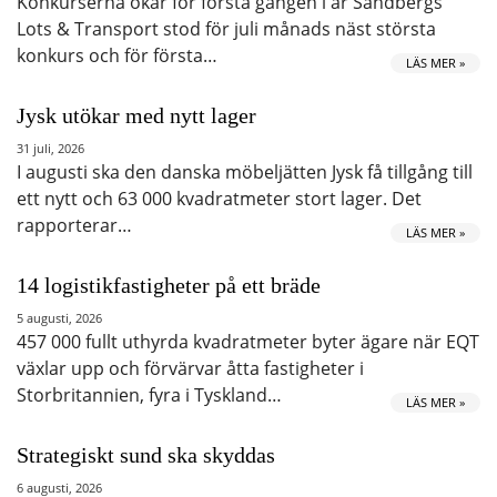
Konkurserna ökar för första gången i år Sandbergs
Lots & Transport stod för juli månads näst största
konkurs och för första…
LÄS MER »
Jysk utökar med nytt lager
31 juli, 2026
I augusti ska den danska möbeljätten Jysk få tillgång till
ett nytt och 63 000 kvadratmeter stort lager. Det
rapporterar…
LÄS MER »
14 logistikfastigheter på ett bräde
5 augusti, 2026
457 000 fullt uthyrda kvadratmeter byter ägare när EQT
växlar upp och förvärvar åtta fastigheter i
Storbritannien, fyra i Tyskland…
LÄS MER »
Strategiskt sund ska skyddas
6 augusti, 2026