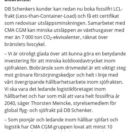
DB Schenkers kunder kan redan nu boka fossilfri LCL-
frakt (Less-than-Container-Load) och få ett certifikat
som redovisar utsläppsminskningen. Samarbetet med
CMA CGM kan minska utsläppen av växthusgaser med
mer än 7 000 ton CO
-ekvivalenter, räknat över
2
bränslets livscykel.
– Vi är otroligt glada över att kunna göra en betydande
investering för att minska koldioxidavtrycket inom
sjöfrakten. Biobränsle som drivmedel är ett viktigt steg
mot grönare försörjningskedjor och helt i linje med
vårt övergripande hållbarhetsarbete inom sjöfrakten.
Vi ska vara det ledande logistikföretaget inom
hållbarhet och har som mål att vara helt fossilfria år
2040, säger Thorsten Meincke, styrelsemedlem för
global flyg- och sjöfrakt på DB Schenker.
– Som pionjär och ledande inom hållbar sjöfart och
logistik har CMA CGM-gruppen lovat att minst 10