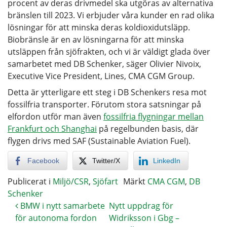
procent av deras drivmedel ska utgöras av alternativa
bränslen till 2023. Vi erbjuder våra kunder en rad olika
lösningar för att minska deras koldioxidutsläpp.
Biobränsle är en av lösningarna för att minska
utsläppen från sjöfrakten, och vi är väldigt glada över
samarbetet med DB Schenker, säger Olivier Nivoix,
Executive Vice President, Lines, CMA CGM Group.
Detta är ytterligare ett steg i DB Schenkers resa mot
fossilfria transporter. Förutom stora satsningar på
elfordon utför man även
fossilfria flygningar mellan
Frankfurt och Shanghai
på regelbunden basis, där
flygen drivs med SAF (Sustainable Aviation Fuel).
Facebook
Twitter/X
LinkedIn
Publicerat i
Miljö/CSR
,
Sjöfart
Märkt
CMA CGM
,
DB
Schenker
BMW i nytt samarbete
Nytt uppdrag för
för autonoma fordon
Widriksson i Gbg –