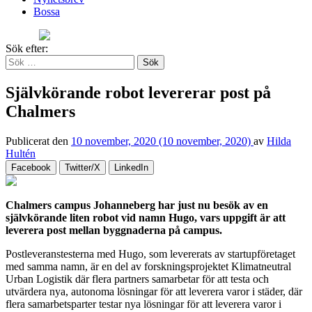
Bossa
Sök efter:
Självkörande robot levererar post på
Chalmers
Publicerat den
10 november, 2020
(10 november, 2020)
av
Hilda
Hultén
Facebook
Twitter/X
LinkedIn
Chalmers campus Johanneberg har just nu besök av en
självkörande liten robot vid namn Hugo, vars uppgift är att
leverera post mellan byggnaderna på campus.
Postleveranstesterna med Hugo, som levererats av startupföretaget
med samma namn, är en del av forskningsprojektet Klimatneutral
Urban Logistik där flera partners samarbetar för att testa och
utvärdera nya, autonoma lösningar för att leverera varor i städer, där
flera samarbetsparter testar nya lösningar för att leverera varor i