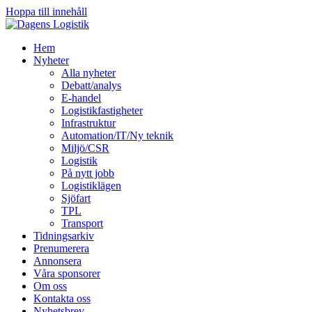
Hoppa till innehåll
Hem
Nyheter
Alla nyheter
Debatt/analys
E-handel
Logistikfastigheter
Infrastruktur
Automation/IT/Ny teknik
Miljö/CSR
Logistik
På nytt jobb
Logistiklägen
Sjöfart
TPL
Transport
Tidningsarkiv
Prenumerera
Annonsera
Våra sponsorer
Om oss
Kontakta oss
Nyhetsbrev