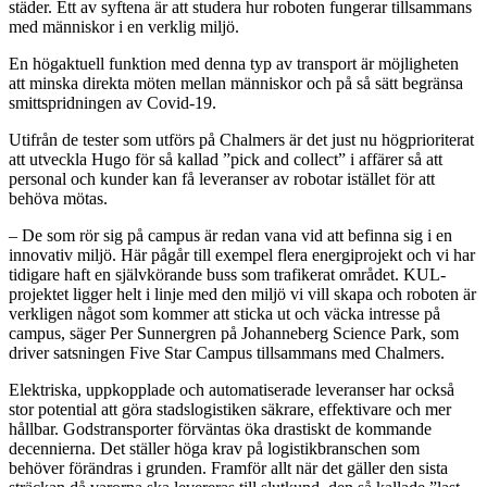
städer. Ett av syftena är att studera hur roboten fungerar tillsammans
med människor i en verklig miljö.
En högaktuell funktion med denna typ av transport är möjligheten
att minska direkta möten mellan människor och på så sätt begränsa
smittspridningen av Covid-19.
Utifrån de tester som utförs på Chalmers är det just nu högprioriterat
att utveckla Hugo för så kallad ”pick and collect” i affärer så att
personal och kunder kan få leveranser av robotar istället för att
behöva mötas.
– De som rör sig på campus är redan vana vid att befinna sig i en
innovativ miljö. Här pågår till exempel flera energiprojekt och vi har
tidigare haft en självkörande buss som trafikerat området. KUL-
projektet ligger helt i linje med den miljö vi vill skapa och roboten är
verkligen något som kommer att sticka ut och väcka intresse på
campus, säger Per Sunnergren på Johanneberg Science Park, som
driver satsningen Five Star Campus tillsammans med Chalmers.
Elektriska, uppkopplade och automatiserade leveranser har också
stor potential att göra stadslogistiken säkrare, effektivare och mer
hållbar. Godstransporter förväntas öka drastiskt de kommande
decennierna. Det ställer höga krav på logistikbranschen som
behöver förändras i grunden. Framför allt när det gäller den sista