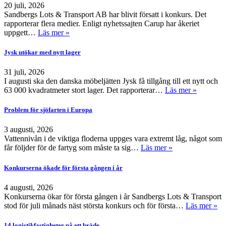
20 juli, 2026
Sandbergs Lots & Transport AB har blivit försatt i konkurs. Det
rapporterar flera medier. Enligt nyhetssajten Carup har åkeriet
uppgett…
Läs mer »
Jysk utökar med nytt lager
31 juli, 2026
I augusti ska den danska möbeljätten Jysk få tillgång till ett nytt och
63 000 kvadratmeter stort lager. Det rapporterar…
Läs mer »
Problem för sjöfarten i Europa
3 augusti, 2026
Vattennivån i de viktiga floderna uppges vara extremt låg, något som
får följder för de fartyg som måste ta sig…
Läs mer »
Konkurserna ökade för första gången i år
4 augusti, 2026
Konkurserna ökar för första gången i år Sandbergs Lots & Transport
stod för juli månads näst största konkurs och för första…
Läs mer »
14 logistikfastigheter på ett bräde