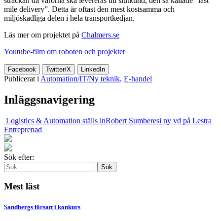
sträckan då varorna ska levereras till slutkund, den så kallade ”last
mile delivery”. Detta är oftast den mest kostsamma och
miljöskadliga delen i hela transportkedjan.
Läs mer om projektet på
Chalmers.se
Youtube-film om roboten och projektet
Facebook
Twitter/X
LinkedIn
Publicerat i
Automation/IT/Ny teknik
,
E-handel
Inläggsnavigering
Logistics & Automation ställs in
Robert Sumberesi ny vd på Lestra
Entreprenad
Sök efter:
Mest läst
Sandbergs försatt i konkurs