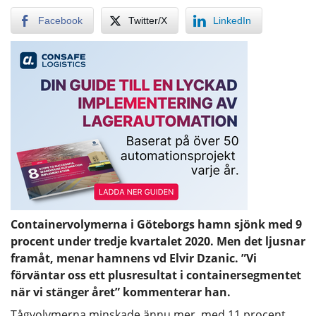
Facebook
Twitter/X
LinkedIn
Containervolymerna i Göteborgs hamn sjönk med 9
procent under tredje kvartalet 2020. Men det ljusnar
framåt, menar hamnens vd Elvir Dzanic. ”Vi
förväntar oss ett plusresultat i containersegmentet
när vi stänger året” kommenterar han.
Tågvolymerna minskade ännu mer, med 11 procent,