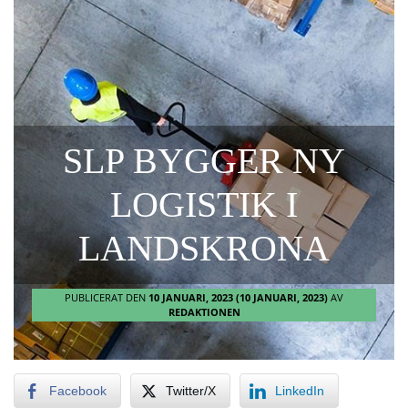
SLP BYGGER NY
LOGISTIK I
LANDSKRONA
PUBLICERAT DEN
10 JANUARI, 2023
(10 JANUARI, 2023)
AV
REDAKTIONEN
Facebook
Twitter/X
LinkedIn