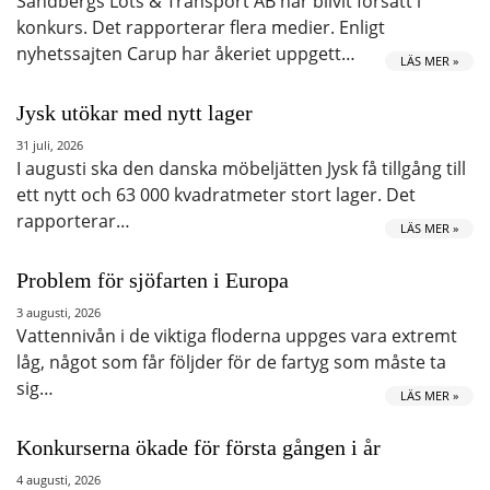
Sandbergs Lots & Transport AB har blivit försatt i
konkurs. Det rapporterar flera medier. Enligt
nyhetssajten Carup har åkeriet uppgett…
LÄS MER »
Jysk utökar med nytt lager
31 juli, 2026
I augusti ska den danska möbeljätten Jysk få tillgång till
ett nytt och 63 000 kvadratmeter stort lager. Det
rapporterar…
LÄS MER »
Problem för sjöfarten i Europa
3 augusti, 2026
Vattennivån i de viktiga floderna uppges vara extremt
låg, något som får följder för de fartyg som måste ta
sig…
LÄS MER »
Konkurserna ökade för första gången i år
4 augusti, 2026