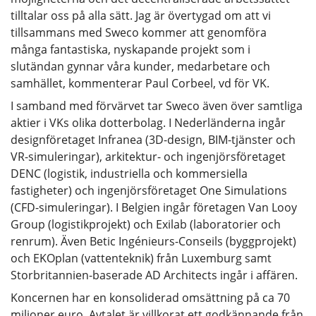
tilltalar oss på alla sätt. Jag är övertygad om att vi
tillsammans med Sweco kommer att genomföra
många fantastiska, nyskapande projekt som i
slutändan gynnar våra kunder, medarbetare och
samhället, kommenterar Paul Corbeel, vd för VK.
I samband med förvärvet tar Sweco även över samtliga
aktier i VKs olika dotterbolag. I Nederländerna ingår
designföretaget Infranea (3D-design, BIM-tjänster och
VR-simuleringar), arkitektur- och ingenjörsföretaget
DENC (logistik, industriella och kommersiella
fastigheter) och ingenjörsföretaget One Simulations
(CFD-simuleringar). I Belgien ingår företagen Van Looy
Group (logistikprojekt) och Exilab (laboratorier och
renrum). Även Betic Ingénieurs-Conseils (byggprojekt)
och EKOplan (vattenteknik) från Luxemburg samt
Storbritannien-baserade AD Architects ingår i affären.
Koncernen har en konsoliderad omsättning på ca 70
miljoner euro. Avtalet är villkorat ett godkännande från