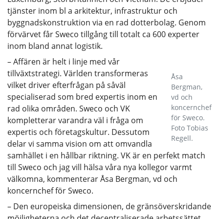
tjänster inom bl a arkitektur, infrastruktur och
byggnadskonstruktion via en rad dotterbolag. Genom
förvärvet får Sweco tillgång till totalt ca 600 experter
inom bland annat logistik.
– Affären är helt i linje med vår
tillväxtstrategi. Världen transformeras
Åsa
vilket driver efterfrågan på såväl
Bergman,
specialiserad som bred expertis inom en
vd och
koncernchef
rad olika områden. Sweco och VK
för Sweco.
kompletterar varandra väl i fråga om
Foto Tobias
expertis och företagskultur. Dessutom
Regell.
delar vi samma vision om att omvandla
samhället i en hållbar riktning. VK är en perfekt match
till Sweco och jag vill hälsa våra nya kollegor varmt
välkomna, kommenterar Åsa Bergman, vd och
koncernchef för Sweco.
– Den europeiska dimensionen, de gränsöverskridande
möjligheterna och det decentraliserade arbetssättet