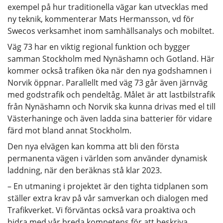
exempel på hur traditionella vägar kan utvecklas med
ny teknik, kommenterar Mats Hermansson, vd för
Swecos verksamhet inom samhällsanalys och mobiltet.
Väg 73 har en viktig regional funktion och bygger
samman Stockholm med Nynäshamn och Gotland. Här
kommer också trafiken öka när den nya godshamnen i
Norvik öppnar. Parallellt med väg 73 går även järnväg
med godstrafik och pendeltåg. Målet är att lastbilstrafik
från Nynäshamn och Norvik ska kunna drivas med el till
Västerhaninge och även ladda sina batterier för vidare
färd mot bland annat Stockholm.
Den nya elvägen kan komma att bli den första
permanenta vägen i världen som använder dynamisk
laddning, när den beräknas stå klar 2023.
– En utmaning i projektet är den tighta tidplanen som
ställer extra krav på vår samverkan och dialogen med
Trafikverket. Vi förväntas också vara proaktiva och
bidra med vår breda kompetens för att beskriva