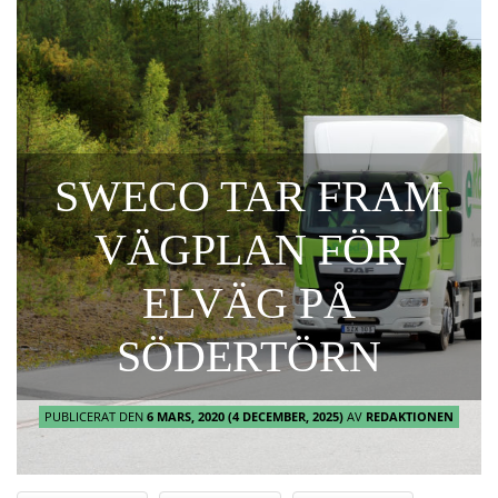
SWECO TAR FRAM
VÄGPLAN FÖR
ELVÄG PÅ
SÖDERTÖRN
PUBLICERAT DEN
6 MARS, 2020
(4 DECEMBER, 2025)
AV
REDAKTIONEN