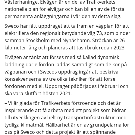
Västerhaninge. Elvägen är en del av Trafikverkets
nationella plan för elvägar och kan bli en av de första
permanenta anläggningarna i världen av detta slag.
Sweco har fått uppdraget att ta fram en vägplan för att
elektrifiera den regionalt betydande väg 73, som binder
samman Stockholm med Nynäshamn. Sträckan är 26
kilometer lång och planeras att tas i bruk redan 2023.
Elvägen är tänkt att förses med så kallad dynamisk
laddning där elfordon laddas samtidigt som de kör på
vägbanan och i Swecos uppdrag ingår att beskriva
konsekvenserna av tre olika tekniker för att förse
fordonen med el. Uppdraget påbörjades i februari och
ska vara slutfört hösten 2021.
– Vi är glada för Trafikverkets förtroende och det är
inspirerande att få arbeta med ett projekt som bidrar
till utvecklingen av helt ny transportinfrastruktur med
tydliga klimatmål. Hållbarhet är en av grundpelarna för
oss på Sweco och detta projekt är ett spännande