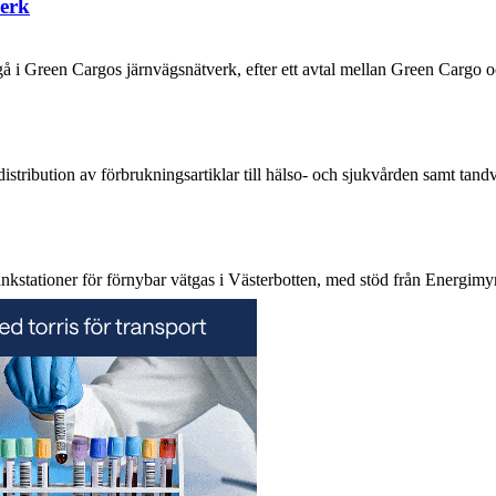
verk
 i Green Cargos järnvägsnätverk, efter ett avtal mellan Green Carg
distribution av förbrukningsartiklar till hälso- och sjukvården samt ta
kstationer för förnybar vätgas i Västerbotten, med stöd från Energi