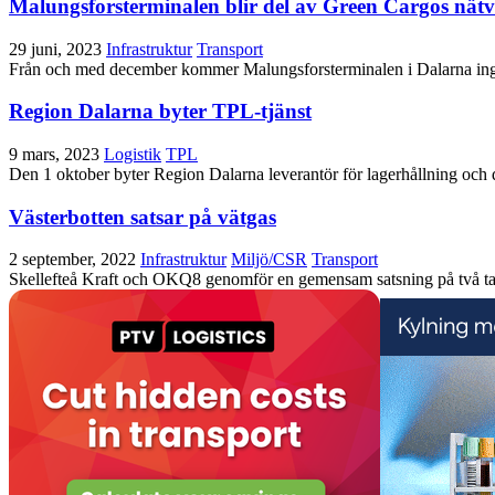
Malungsforsterminalen blir del av Green Cargos nät
29 juni, 2023
Infrastruktur
Transport
Från och med december kommer Malungsforsterminalen i Dalarna ingå
Region Dalarna byter TPL-tjänst
9 mars, 2023
Logistik
TPL
Den 1 oktober byter Region Dalarna leverantör för lagerhållning och 
Västerbotten satsar på vätgas
2 september, 2022
Infrastruktur
Miljö/CSR
Transport
Skellefteå Kraft och OKQ8 genomför en gemensam satsning på två tan