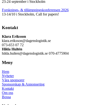
23-24 september i Stockholm
Forsknings- & tillämpningskonferensen 2026
13-14/10 i Stockholm, Call for papers!
Kontakt
Klara Eriksson
klara.eriksson@dagenslogistik.se
073-653 07 72
Hilda Hultén
hilda.hulten@dagenslogistik.se 070-4775904
Meny
Hem
Nyheter
Våra sponsorer
Sponsorskap & Annonsering
Kontakt
Om oss
Bossa