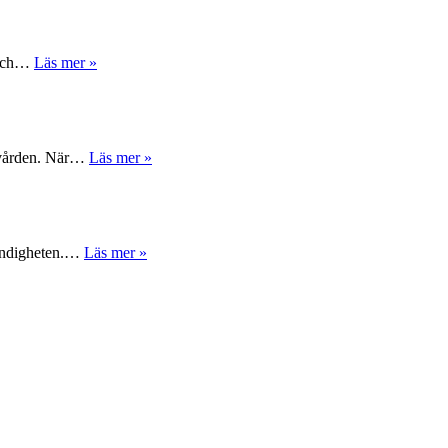
o och…
Läs mer »
ndvården. När…
Läs mer »
myndigheten.…
Läs mer »