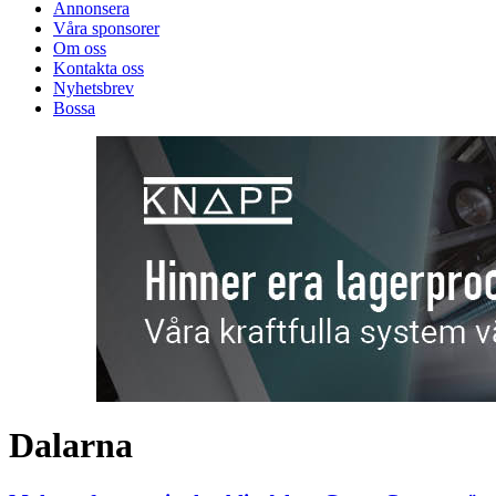
Annonsera
Våra sponsorer
Om oss
Kontakta oss
Nyhetsbrev
Bossa
Dalarna