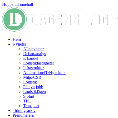
Hoppa till innehåll
Hem
Nyheter
Alla nyheter
Debatt/analys
E-handel
Logistikfastigheter
Infrastruktur
Automation/IT/Ny teknik
Miljö/CSR
Logistik
På nytt jobb
Logistiklägen
Sjöfart
TPL
Transport
Tidningsarkiv
Prenumerera