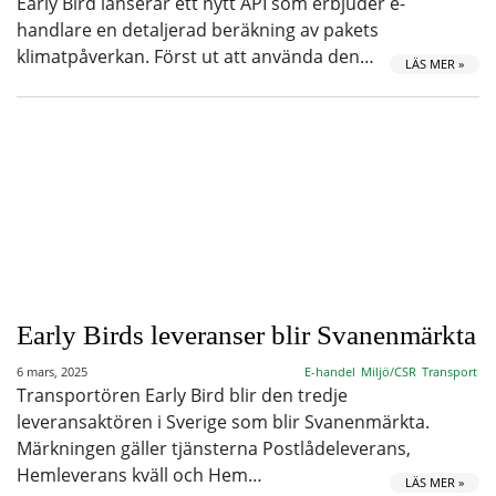
Early Bird lanserar ett nytt API som erbjuder e-
handlare en detaljerad beräkning av pakets
klimatpåverkan. Först ut att använda den…
LÄS MER »
Early Birds leveranser blir Svanenmärkta
6 mars, 2025
E-handel
Miljö/CSR
Transport
Transportören Early Bird blir den tredje
leveransaktören i Sverige som blir Svanenmärkta.
Märkningen gäller tjänsterna Postlådeleverans,
Hemleverans kväll och Hem…
LÄS MER »