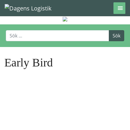
Hoppa till innehåll
Early Bird