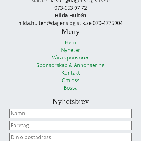
klara.eriksson@dagenslogistik.se
073-653 07 72
Hilda Hultén
hilda.hulten@dagenslogistik.se 070-4775904
Meny
Hem
Nyheter
Våra sponsorer
Sponsorskap & Annonsering
Kontakt
Om oss
Bossa
Nyhetsbrev