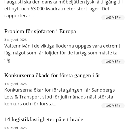
I augusti ska den danska möbeljätten Jysk få tillgång till
ett nytt och 63 000 kvadratmeter stort lager. Det
rapporterar…
LÄS MER »
Problem för sjöfarten i Europa
3 augusti, 2026
Vattennivån i de viktiga floderna uppges vara extremt
låg, något som får följder för de fartyg som måste ta
sig…
LÄS MER »
Konkurserna ökade för första gången i år
4 augusti, 2026
Konkurserna ökar för första gången i år Sandbergs
Lots & Transport stod för juli månads näst största
konkurs och för första…
LÄS MER »
14 logistikfastigheter på ett bräde
5 augusti, 2026