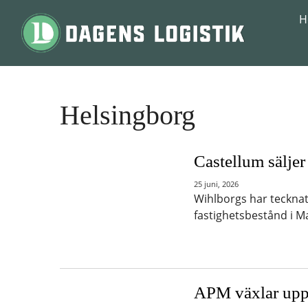
Hoppa till innehåll
H
Helsingborg
Castellum säljer
25 juni, 2026
Wihlborgs har tecknat
fastighetsbestånd i M
APM växlar upp