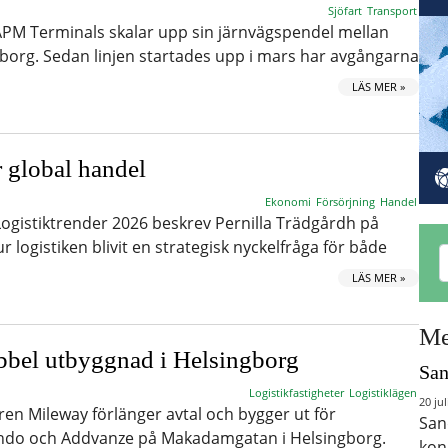
Sjöfart
Transport
PM Terminals skalar upp sin järnvägspendel mellan
borg. Sedan linjen startades upp i mars har avgångarna
LÄS MER »
r global handel
Ekonomi
Försörjning
Handel
gistiktrender 2026 beskrev Pernilla Trädgårdh på
logistiken blivit en strategisk nyckelfråga för både
…
LÄS MER »
Me
bbel utbyggnad i Helsingborg
San
Logistikfastigheter
Logistiklägen
20 jul
ren Mileway förlänger avtal och bygger ut för
San
ndo och Addvanze på Makadamgatan i Helsingborg.
kon