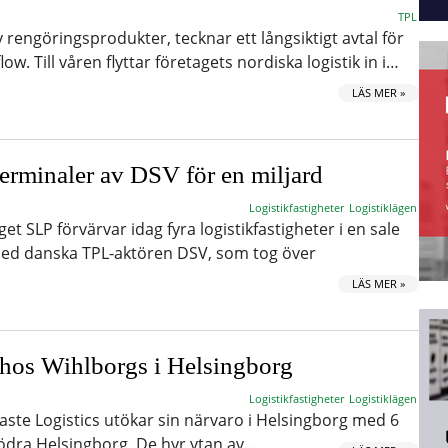
TPL
v rengöringsprodukter, tecknar ett långsiktigt avtal för
w. Till våren flyttar företagets nordiska logistik in i…
LÄS MER »
terminaler av DSV för en miljard
Logistikfastigheter
Logistiklägen
et SLP förvärvar idag fyra logistikfastigheter i en sale
med danska TPL-aktören DSV, som tog över
LÄS MER »
hos Wihlborgs i Helsingborg
Logistikfastigheter
Logistiklägen
aste Logistics utökar sin närvaro i Helsingborg med 6
ödra Helsingborg. De hyr ytan av…