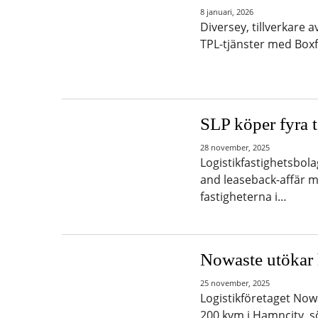
8 januari, 2026
Diversey, tillverkare a
TPL-tjänster med Boxflo
SLP köper fyra 
28 november, 2025
Logistikfastighetsbolag
and leaseback-affär 
fastigheterna i…
Nowaste utökar 
25 november, 2025
Logistikföretaget Now
200 kvm i Hamncity, s