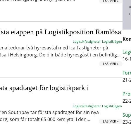
LÄS MER »
ista etappen på Logistikposition Ramlösa
Kom
Logistikfastigheter
Logistiklägen
ena tecknar två hyresavtal med Ica Fastigheter på
Lag
sa i Helsingborg. De blir både hyresgäst i en befintlig…
16-
LÄS MER »
For
21-
sta spadtaget för logistikpark i
Pro
22-
Logistikfastigheter
Logistiklägen
ren Southbay tar första spadtaget för sin nya
Sup
borg, som får totalt 65 000 kvm yta. I den…
23-
LÄS MER »