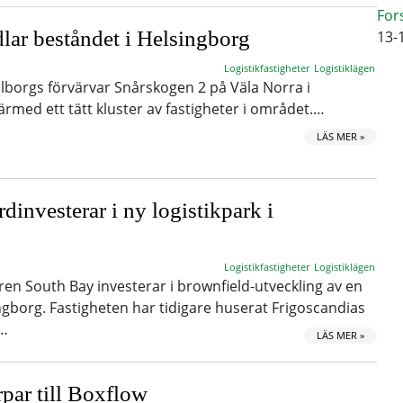
For
lar beståndet i Helsingborg
13-
Logistikfastigheter
Logistiklägen
lborgs förvärvar Snårskogen 2 på Väla Norra i
rmed ett tätt kluster av fastigheter i området.…
LÄS MER »
dinvesterar i ny logistikpark i
Logistikfastigheter
Logistiklägen
ren South Bay investerar i brownfield-utveckling av en
ingborg. Fastigheten har tidigare huserat Frigoscandias
d…
LÄS MER »
par till Boxflow