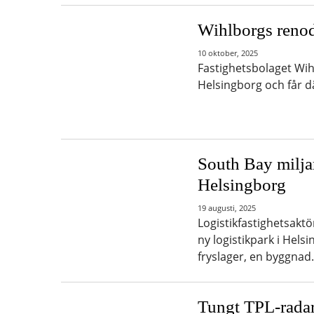
Wihlborgs renod
10 oktober, 2025
Fastighetsbolaget Wih
Helsingborg och får dä
South Bay miljar
Helsingborg
19 augusti, 2025
Logistikfastighetsaktö
ny logistikpark i Hels
fryslager, en byggna
Tungt TPL-radar