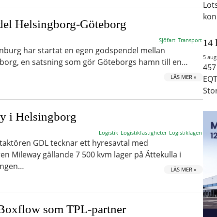
Lot
kon
del Helsingborg-Göteborg
Sjöfart
Transport
14 
burg har startat en egen godspendel mellan
5 aug
borg, en satsning som gör Göteborgs hamn till en…
457
LÄS MER »
EQT
Sto
y i Helsingborg
Logistik
Logistikfastigheter
Logistiklägen
rtaktören GDL tecknar ett hyresavtal med
ren Mileway gällande 7 500 kvm lager på Ättekulla i
ningen…
LÄS MER »
 Boxflow som TPL-partner