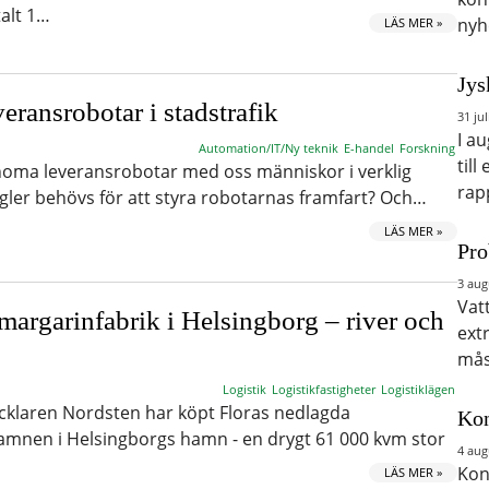
alt 1…
nyh
LÄS MER »
Jys
eransrobotar i stadstrafik
31 jul
I a
Automation/IT/Ny teknik
E-handel
Forskning
till
noma leveransrobotar med oss människor i verklig
rap
regler behövs för att styra robotarnas framfart? Och…
LÄS MER »
Pro
3 aug
Vat
margarinfabrik i Helsingborg – river och
ext
mås
Logistik
Logistikfastigheter
Logistiklägen
ecklaren Nordsten har köpt Floras nedlagda
Kon
amnen i Helsingborgs hamn - en drygt 61 000 kvm stor
4 aug
Kon
LÄS MER »