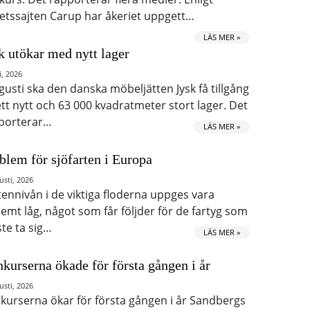
etssajten Carup har åkeriet uppgett…
LÄS MER »
k utökar med nytt lager
i, 2026
ugusti ska den danska möbeljätten Jysk få tillgång
 ett nytt och 63 000 kvadratmeter stort lager. Det
porterar…
LÄS MER »
blem för sjöfarten i Europa
usti, 2026
tennivån i de viktiga floderna uppges vara
remt låg, något som får följder för de fartyg som
te ta sig…
LÄS MER »
kurserna ökade för första gången i år
usti, 2026
kurserna ökar för första gången i år Sandbergs