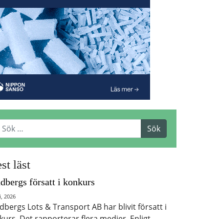
st läst
dbergs försatt i konkurs
i, 2026
dbergs Lots & Transport AB har blivit försatt i
kurs. Det rapporterar flera medier. Enligt