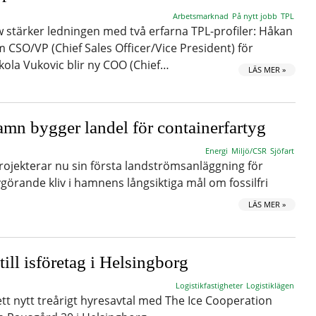
Arbetsmarknad
På nytt jobb
TPL
stärker ledningen med två erfarna TPL-profiler: Håkan
m CSO/VP (Chief Sales Officer/Vice President) för
ola Vukovic blir ny COO (Chief…
LÄS MER »
mn bygger landel för containerfartyg
Energi
Miljö/CSR
Sjöfart
ojekterar nu sin första landströmsanläggning för
vgörande kliv i hamnens långsiktiga mål om fossilfri
LÄS MER »
till isföretag i Helsingborg
Logistikfastigheter
Logistiklägen
ett nytt treårigt hyresavtal med The Ice Cooperation