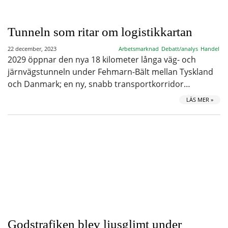
Tunneln som ritar om logistikkartan
22 december, 2023
Arbetsmarknad
Debatt/analys
Handel
2029 öppnar den nya 18 kilometer långa väg- och
järnvägstunneln under Fehmarn-Bält mellan Tyskland
och Danmark; en ny, snabb transportkorridor…
LÄS MER »
Godstrafiken blev ljusglimt under