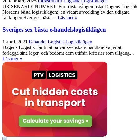
20 februari, 2025
Infrastruktur
Logistik
Logistiklägen
UR SENASTE NUMRET: För första gången listar Dagens Logistik
Nordens bästa logistiklägen: en vidareutveckling av den tidigare
rankingen Sveriges bästa…
Läs mer »
Sveriges sex bästa e-handelslogistiklägen
1 april, 2021
E-handel
Logistik
Logistiklägen
Dagens Logistik har tittat på var svenska e-handlare väljer att
förlägga sina lager, och bedömt dem utifrån kriterier som tillgång…
Läs mer »