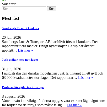
Sök efter:
Mest läst
Sandbergs försatt i konkurs
20 juli, 2026
Sandbergs Lots & Transport AB har blivit försatt i konkurs. Det
rapporterar flera medier. Enligt nyhetssajten Carup har åkeriet
uppgett…
Läs mer »
Jysk utökar med nytt lager
31 juli, 2026
I augusti ska den danska möbeljätten Jysk få tillgång till ett nytt och
63 000 kvadratmeter stort lager. Det rapporterar…
Läs mer »
Problem för sjöfarten i Europa
3 augusti, 2026
Vattennivån i de viktiga floderna uppges vara extremt låg, något som
får följder för de fartyg som måste ta sig…
Läs mer »