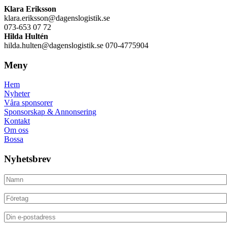
Klara Eriksson
klara.eriksson@dagenslogistik.se
073-653 07 72
Hilda Hultén
hilda.hulten@dagenslogistik.se 070-4775904
Meny
Hem
Nyheter
Våra sponsorer
Sponsorskap & Annonsering
Kontakt
Om oss
Bossa
Nyhetsbrev