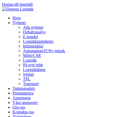
Hoppa till innehåll
Hem
Nyheter
Alla nyheter
Debatt/analys
E-handel
Logistikfastigheter
Infrastruktur
Automation/IT/Ny teknik
Miljö/CSR
Logistik
På nytt jobb
Logistiklägen
Sjöfart
TPL
Transport
Tidningsarkiv
Prenumerera
Annonsera
Våra sponsorer
Om oss
Kontakta oss
Nyhetsbrev