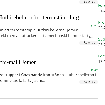
LÄS MER »
For
21-
Huthirebeller efter terrorstämpling
Pro
Sjöfart
22-
an att terrorstämpla Huthirebellerna i Jemen.
rekt med att attackera ett amerikanskt handelsfartyg
Sup
LÄS MER »
23-
For
thi-mål i Jemen
13-
Sjöfart
ed trupper i Gaza har de Iran-stödda Huthi-rebellerna i
 kommersiella fartyg som…
LÄS MER »