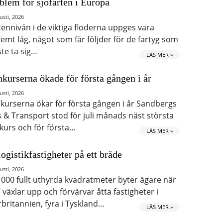
blem för sjöfarten i Europa
usti, 2026
tennivån i de viktiga floderna uppges vara
remt låg, något som får följder för de fartyg som
te ta sig…
LÄS MER »
kurserna ökade för första gången i år
usti, 2026
kurserna ökar för första gången i år Sandbergs
s & Transport stod för juli månads näst största
kurs och för första…
LÄS MER »
logistikfastigheter på ett bräde
usti, 2026
 000 fullt uthyrda kvadratmeter byter ägare när
 växlar upp och förvärvar åtta fastigheter i
rbritannien, fyra i Tyskland…
LÄS MER »