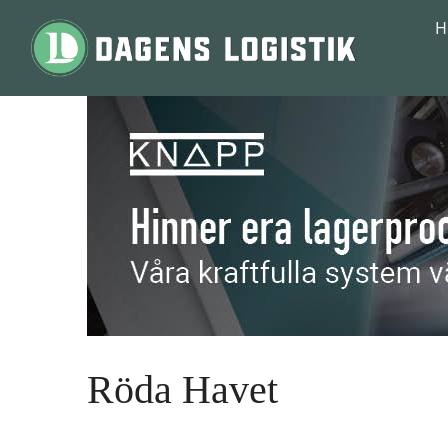
Hoppa till innehåll
H
Röda Havet