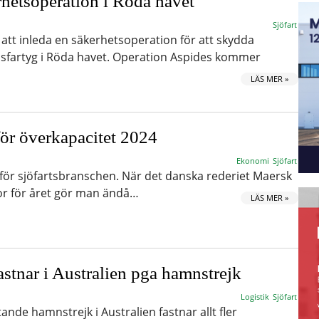
rhetsoperation i Röda havet
Sjöfart
 att inleda en säkerhetsoperation för att skydda
lsfartyg i Röda havet. Operation Aspides kommer
LÄS MER »
för överkapacitet 2024
Ekonomi
Sjöfart
r för sjöfartsbranschen. När det danska rederiet Maersk
ror för året gör man ändå…
LÄS MER »
stnar i Australien pga hamnstrejk
Logistik
Sjöfart
nde hamnstrejk i Australien fastnar allt fler