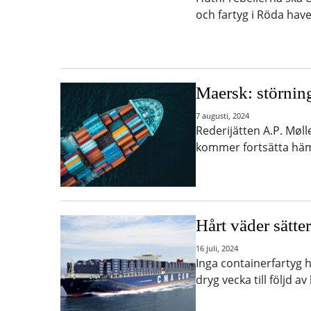
och fartyg i Röda hav
Maersk: störning
7 augusti, 2024
Rederijätten A.P. Møl
kommer fortsätta häm
Hårt väder sätte
16 juli, 2024
Inga containerfartyg
dryg vecka till följd 