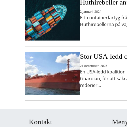
Huthirebeller an
2 januari, 2024
Ett containerfartyg fr
Huthirebellerna på v
Stor USA-ledd o
21 december, 2023
En USA-ledd koalition
Guardian, för att säk
rederier…
Kontakt
Men