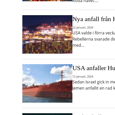
Röda havet.…
Nya anfall från 
22 januari, 2024
USA valde i förra veck
Rebellerna svarade di
med…
USA anfaller Hu
12 januari, 2024
Sedan Israel gick in m
Jemen anfallit en rad