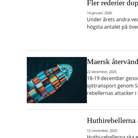
Fler rederier do
14 januari, 2026
Under årets andra ve
högsta antalet på öve
Maersk återvänd
22 december, 2025
18-19 december genom
sjötransport genom S
rebellernas attacker 
Huthirebellerna 
12 november, 2025
Huthi-rebellerna ska e