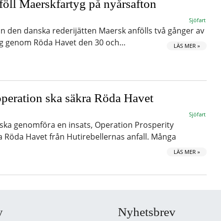
föll Maerskfartyg på nyårsafton
Sjöfart
ån den danska rederijätten Maersk anfölls två gånger av
äg genom Röda Havet den 30 och…
LÄS MER »
peration ska säkra Röda Havet
Sjöfart
 ska genomföra en insats, Operation Prosperity
ra Röda Havet från Hutirebellernas anfall. Många
LÄS MER »
y
Nyhetsbrev