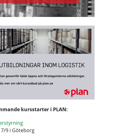
mande kursstarter i PLAN:
erstyrning
17/9 i Göteborg