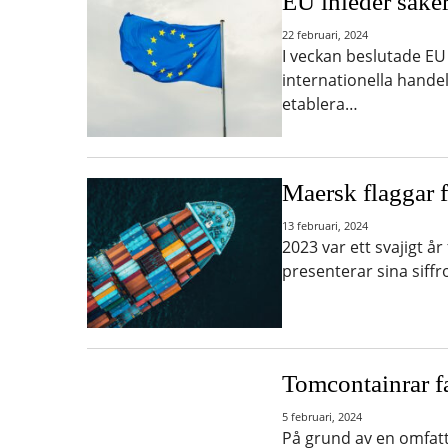
EU inleder säke
22 februari, 2024
I veckan beslutade EU
internationella hande
etablera…
Maersk flaggar 
13 februari, 2024
2023 var ett svajigt å
presenterar sina siff
Tomcontainrar fa
5 februari, 2024
På grund av en omfatta