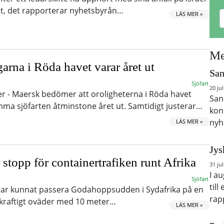
et, det rapporterar nyhetsbyrån…
LÄS MER »
Me
arna i Röda havet varar året ut
San
Sjöfart
20 jul
ler - Maersk bedömer att oroligheterna i Röda havet
San
ma sjöfarten åtminstone året ut. Samtidigt justerar…
kon
nyh
LÄS MER »
Jys
r stopp för containertrafiken runt Afrika
31 jul
I a
Sjöfart
till
 har kunnat passera Godahoppsudden i Sydafrika på en
rap
av kraftigt oväder med 10 meter…
LÄS MER »