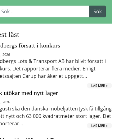
st läst
dbergs försatt i konkurs
i, 2026
dbergs Lots & Transport AB har blivit försatt i
kurs. Det rapporterar flera medier. Enligt
etssajten Carup har åkeriet uppgett…
LÄS MER »
k utökar med nytt lager
i, 2026
ugusti ska den danska möbeljätten Jysk få tillgång
 ett nytt och 63 000 kvadratmeter stort lager. Det
porterar…
LÄS MER »