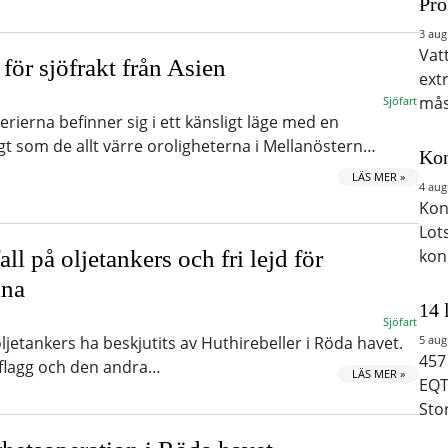
Pro
3 aug
Vat
ör sjöfrakt från Asien
ext
mås
Sjöfart
erierna befinner sig i ett känsligt läge med en
gt som de allt värre oroligheterna i Mellanöstern…
Kon
LÄS MER »
4 aug
Kon
Lot
ll på oljetankers och fri lejd för
kon
ina
14 
Sjöfart
oljetankers ha beskjutits av Huthirebeller i Röda havet.
5 aug
457
flagg och den andra…
LÄS MER »
EQT
Sto