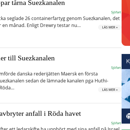
ppar tårna Suezkanalen
Sjöfart
cka seglade 26 containerfartyg genom Suezkanalen, det
r en månad. Enligt Drewry testar nu…
LÄS MER »
er till Suezkanalen
Sjöfart
förde danska rederijätten Maersk en första
uezkanalen sedan de lämnade kanalen pga Huthi-
i Röda…
LÄS MER »
avbryter anfall i Röda havet
Sjöfart
fter ett ledarskifte ha upphört med sina anfall på Israel