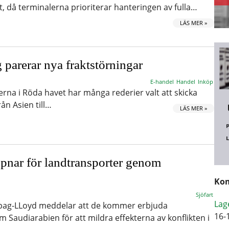
t, då terminalerna prioriterar hanteringen av fulla…
LÄS MER »
 parerar nya fraktstörningar
E-handel
Handel
Inköp
erna i Röda havet har många rederier valt att skicka
ån Asien till…
LÄS MER »
nar för landtransporter genom
Kom
Sjöfart
Lag
apag-LLoyd meddelar att de kommer erbjuda
16-
 Saudiarabien för att mildra effekterna av konflikten i