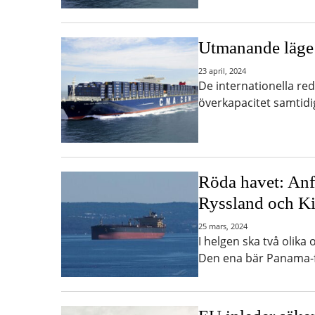
Utmanande läge f
23 april, 2024
De internationella red
överkapacitet samtidi
Röda havet: Anfa
Ryssland och K
25 mars, 2024
I helgen ska två olika 
Den ena bär Panama-