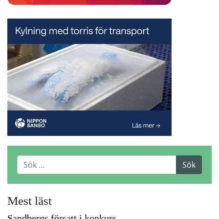
Mest läst
Sandbergs försatt i konkurs