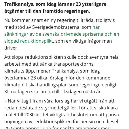
Trafikanalys, som idag lämnar 23 ytterligare
åtgärder till den framtida regeringen.
Nu kommer snart en ny regering tillträda, troligtvis
med stöd av Sverigedemokraterna, som
har
sänkningar av de svenska drivmedelspriserna och en
slopad reduktionsplikt
, som en viktiga frågor man
driver.
Att slopa reduktionsplikten skulle dock äventyra hela
arbetet med att sänka transportsektorns
klimatutsläpp, menar Trafikanalys, som idag
överlämnar 23 olika förslag inför den kommande
klimatpolitiska handlingsplan som regeringen enligt
Klimatlagen ska lämna till riksdagen nästa år.
– När vi tagit fram våra förslag har vi utgått från att
redan beslutade styrmedel gäller. För att vi ska klara
målet till 2030 är det viktigt att beslutet om att pausa
höjningen av reduktionsplikten för bensin och diesel
2023 inte öppnar upp för sänkta ambitioner med