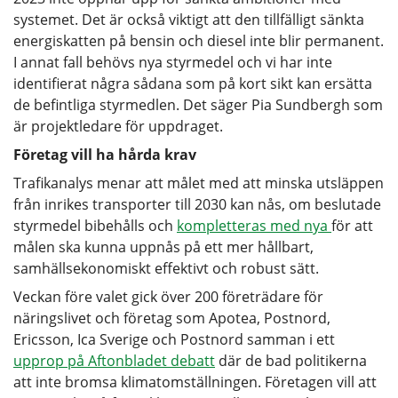
systemet. Det är också viktigt att den tillfälligt sänkta
energiskatten på bensin och diesel inte blir permanent.
I annat fall behövs nya styrmedel och vi har inte
identifierat några sådana som på kort sikt kan ersätta
de befintliga styrmedlen. Det säger Pia Sundbergh som
är projektledare för uppdraget.
Företag vill ha hårda krav
Trafikanalys menar att målet med att minska utsläppen
från inrikes transporter till 2030 kan nås, om beslutade
styrmedel bibehålls och
kompletteras med nya
för att
målen ska kunna uppnås på ett mer hållbart,
samhällsekonomiskt effektivt och robust sätt.
Veckan före valet gick över 200 företrädare för
näringslivet och företag som Apotea, Postnord,
Ericsson, Ica Sverige och Postnord samman i ett
upprop på Aftonbladet debatt
där de bad politikerna
att inte bromsa klimatomställningen. Företagen vill att