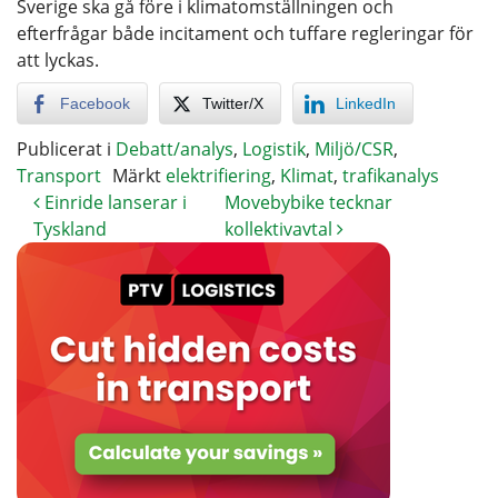
Sverige ska gå före i klimatomställningen och
efterfrågar både incitament och tuffare regleringar för
att lyckas.
Facebook
Twitter/X
LinkedIn
Publicerat i
Debatt/analys
,
Logistik
,
Miljö/CSR
,
Transport
Märkt
elektrifiering
,
Klimat
,
trafikanalys
Einride lanserar i
Movebybike tecknar
Tyskland
kollektivavtal