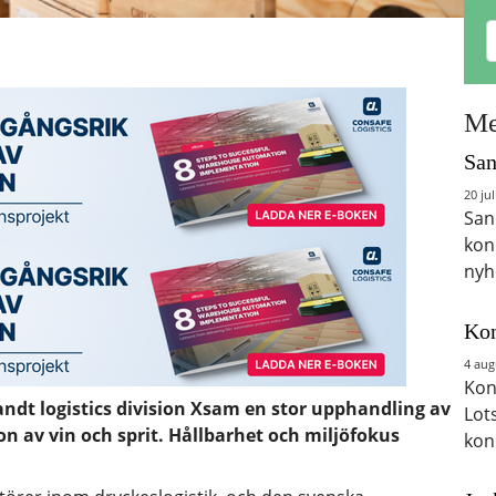
Me
San
20 jul
San
kon
nyh
Kon
4 aug
Kon
andt logistics division Xsam en stor upphandling av
Lot
ion av vin och sprit. Hållbarhet och miljöfokus
kon