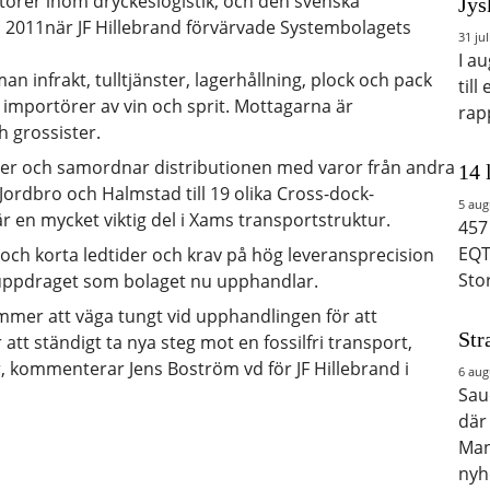
ktörer inom dryckeslogistik, och den svenska
Jys
s 2011när JF Hillebrand förvärvade Systembolagets
31 jul
I a
n infrakt, tulltjänster, lagerhållning, plock och pack
till
 importörer av vin och sprit. Mottagarna är
rap
h grossister.
ter och samordnar distributionen med varor från andra
14 
ordbro och Halmstad till 19 olika Cross-dock-
5 aug
är en mycket viktig del i Xams transportstruktur.
457
EQT
, och korta ledtider och krav på hög leveransprecision
Sto
 uppdraget som bolaget nu upphandlar.
mmer att väga tungt vid upphandlingen för att
Str
att ständigt ta nya steg mot en fossilfri transport,
er, kommenterar Jens Boström vd för JF Hillebrand i
6 aug
Saud
där
Man
nyh