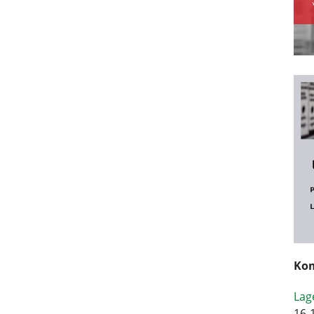
Kom
Lag
16-