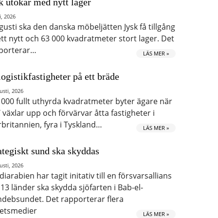
k utökar med nytt lager
i, 2026
ugusti ska den danska möbeljätten Jysk få tillgång
 ett nytt och 63 000 kvadratmeter stort lager. Det
porterar…
LÄS MER »
logistikfastigheter på ett bräde
usti, 2026
 000 fullt uthyrda kvadratmeter byter ägare när
 växlar upp och förvärvar åtta fastigheter i
rbritannien, fyra i Tyskland…
LÄS MER »
ategiskt sund ska skyddas
usti, 2026
iarabien har tagit initativ till en försvarsallians
 13 länder ska skydda sjöfarten i Bab-el-
debsundet. Det rapporterar flera
etsmedier
LÄS MER »