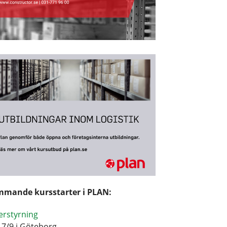
mande kursstarter i PLAN:
erstyrning
17/9 i Göteborg