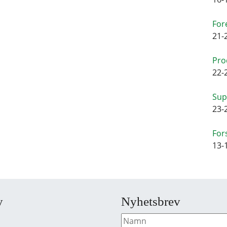
For
21-
Pro
22-
Sup
23-
For
13-
y
Nyhetsbrev