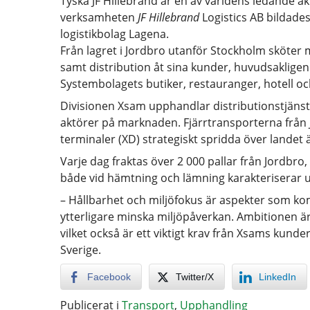
Tyska JF Hillebrand är en av världens ledande a
verksamheten
JF Hillebrand
Logistics AB bildade
logistikbolag Lagena.
Från lagret i Jordbro utanför Stockholm sköter ma
samt distribution åt sina kunder, huvudsakligen
Systembolagets butiker, restauranger, hotell oc
Divisionen Xsam upphandlar distributionstjäns
aktörer på marknaden. Fjärrtransporterna från J
terminaler (XD) strategiskt spridda över landet 
Varje dag fraktas över 2 000 pallar från Jordbro
både vid hämtning och lämning karakteriserar
– Hållbarhet och miljöfokus är aspekter som ko
ytterligare minska miljöpåverkan. Ambitionen är 
vilket också är ett viktigt krav från Xsams kund
Sverige.
Facebook
Twitter/X
LinkedIn
Publicerat i
Transport
,
Upphandling