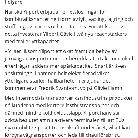
tidigare.
Här ska Yilport erbjuda helhetslösningar för
kombitrafikshantering i form av lyft, växling, lagring och
stuffning av trailers och containers. För att klara av
detta investerar Yilport Gävle i två nya reachstackers
med trailerlyftkapacitet.
– Vi ser liksom Yilport ett ökat framtida behov av
järnvägstransporter och är beredda att i takt med ökad
efterfrågan addera mer spårkapacitet. Snart är även
anslutning till hamnen helt elektrifierad vilket
ytterligare stärker hållbarheten i erbjudandet,
kommenterar Fredrik Svanbom, vd på Gävle Hamn.
Med intermodala transporter kan industrins produkter
nå kunderna med kortare lastbilstransporter och
därmed mindre koldioxidutsläpp. Yilport hänvisar
också beslutet att nu aktivera terminalen till att EUs
nya mobilitetspaket träder ikraft under året, vilket kan
fördyra vägransporter och leda till chaufförsbrist.