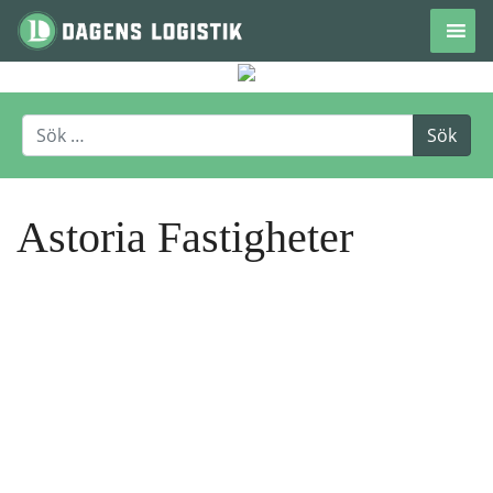
Hoppa till innehåll
Astoria Fastigheter