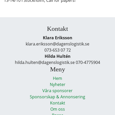
13-14/10 i Stockholm, Call for papers!
Kontakt
Klara Eriksson
klara.eriksson@dagenslogistik.se
073-653 07 72
Hilda Hultén
hilda.hulten@dagenslogistik.se 070-4775904
Meny
Hem
Nyheter
Våra sponsorer
Sponsorskap & Annonsering
Kontakt
Om oss