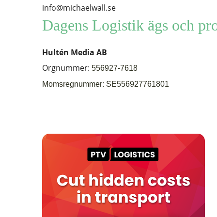
info@michaelwall.se
Dagens Logistik ägs och pr
Hultén Media AB
Orgnummer:
556927-7618
Momsregnummer: SE
556927761801