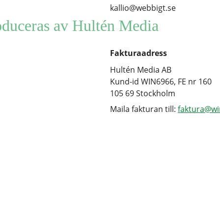
kallio@webbigt.se
oduceras av Hultén Media
Fakturaadress
Hultén Media AB
Kund-id WIN6966, FE nr 160
105 69 Stockholm
Maila fakturan till:
faktura@wi