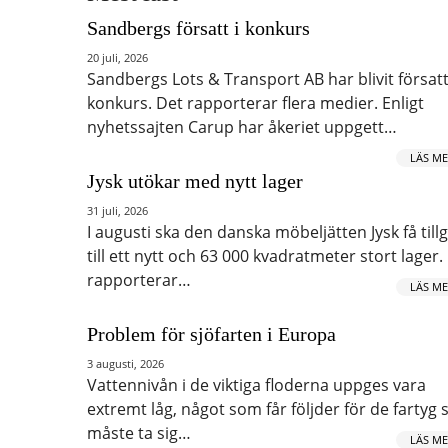
Sandbergs försatt i konkurs
20 juli, 2026
Sandbergs Lots & Transport AB har blivit försatt
konkurs. Det rapporterar flera medier. Enligt
nyhetssajten Carup har åkeriet uppgett…
LÄS ME
Jysk utökar med nytt lager
31 juli, 2026
I augusti ska den danska möbeljätten Jysk få till
till ett nytt och 63 000 kvadratmeter stort lager.
rapporterar…
LÄS ME
Problem för sjöfarten i Europa
3 augusti, 2026
Vattennivån i de viktiga floderna uppges vara
extremt låg, något som får följder för de fartyg
måste ta sig…
LÄS ME