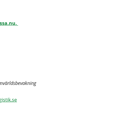
ssa.nu.
omvärldsbevakning
stik.se