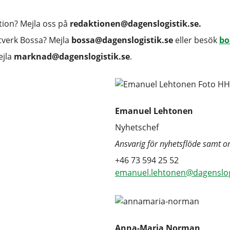
ktion? Mejla oss på
redaktionen@dagenslogistik.se.
ätverk Bossa? Mejla
bossa@dagenslogistik.se
eller besök
bo
ejla
marknad@dagenslogistik.se
.
Emanuel Lehtonen
Nyhetschef
Ansvarig för nyhetsflöde samt 
+46 73 594 25 52
emanuel.lehtonen@dagenslogi
Anna-Maria Norman