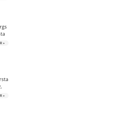
rgs
sta
R »
rsta
,
R »