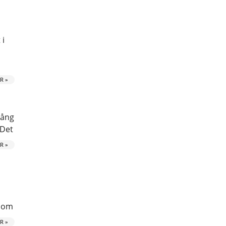
 i
R »
gång
 Det
R »
 som
R »