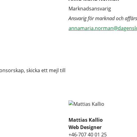
Marknadsansvarig
An
svarig för marknad och affärs
annamaria.norman@dagenslog
orskap, skicka ett mejl till
Mattias Kallio
Web Designer
+46-707 40 01 25