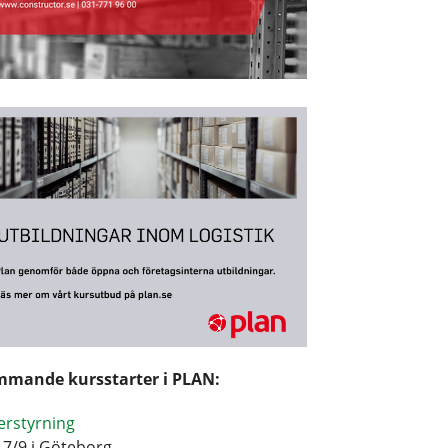
mande kursstarter i PLAN:
erstyrning
17/9 i Göteborg