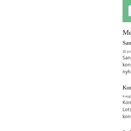
Me
San
20 jul
San
kon
nyh
Kon
4 aug
Kon
Lot
kon