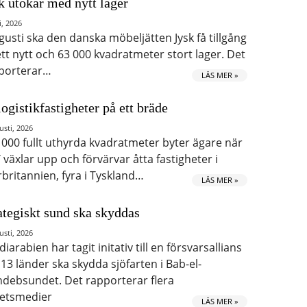
k utökar med nytt lager
i, 2026
ugusti ska den danska möbeljätten Jysk få tillgång
 ett nytt och 63 000 kvadratmeter stort lager. Det
porterar…
LÄS MER »
logistikfastigheter på ett bräde
usti, 2026
 000 fullt uthyrda kvadratmeter byter ägare när
 växlar upp och förvärvar åtta fastigheter i
rbritannien, fyra i Tyskland…
LÄS MER »
ategiskt sund ska skyddas
usti, 2026
iarabien har tagit initativ till en försvarsallians
 13 länder ska skydda sjöfarten i Bab-el-
debsundet. Det rapporterar flera
etsmedier
LÄS MER »