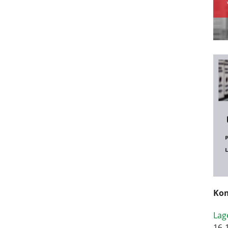
Kom
Lag
16-