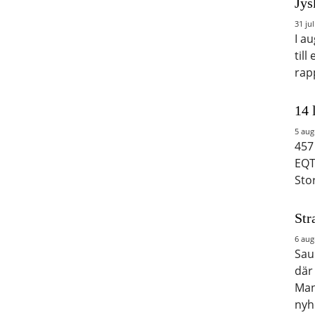
Jys
31 jul
I a
till
rap
14 
5 aug
457
EQT
Sto
Str
6 aug
Saud
där
Man
nyh