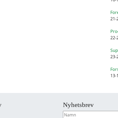
For
21-
Pro
22-
Sup
23-
For
13-
y
Nyhetsbrev