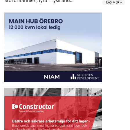
Storbritannien, fyra i Tyskland…
LÄS MER »