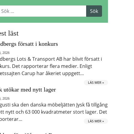
st läst
dbergs försatt i konkurs
i, 2026
dbergs Lots & Transport AB har blivit försatt i
kurs. Det rapporterar flera medier. Enligt
etssajten Carup har åkeriet uppgett…
LÄS MER »
k utökar med nytt lager
i, 2026
ugusti ska den danska möbeljätten Jysk få tillgång
 ett nytt och 63 000 kvadratmeter stort lager. Det
porterar…
LÄS MER »