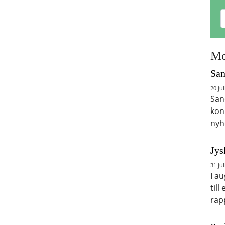
Me
San
20 jul
San
kon
nyh
Jys
31 jul
I a
till
rap