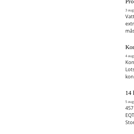
Pro
3 aug
Vat
ext
mås
Kon
4 aug
Kon
Lot
kon
14 
5 aug
457
EQT
Sto