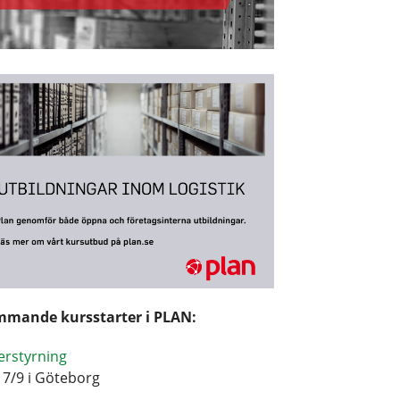
mande kursstarter i PLAN:
erstyrning
17/9 i Göteborg