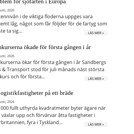
blem för sjöfarten i Europa
usti, 2026
tennivån i de viktiga floderna uppges vara
remt låg, något som får följder för de fartyg som
te ta sig…
LÄS MER »
kurserna ökade för första gången i år
usti, 2026
kurserna ökar för första gången i år Sandbergs
s & Transport stod för juli månads näst största
kurs och för första…
LÄS MER »
logistikfastigheter på ett bräde
usti, 2026
 000 fullt uthyrda kvadratmeter byter ägare när
 växlar upp och förvärvar åtta fastigheter i
rbritannien, fyra i Tyskland…
LÄS MER »