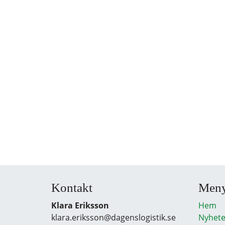
Kontakt
Men
Klara Eriksson
Hem
klara.eriksson@dagenslogistik.se
Nyhete