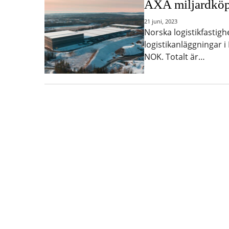
AXA miljardköpe
21 juni, 2023
Norska logistikfastigh
logistikanläggningar i
NOK. Totalt är…