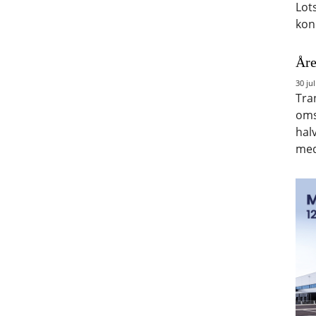
Lot
kon
Åre
30 jul
Tra
oms
hal
med