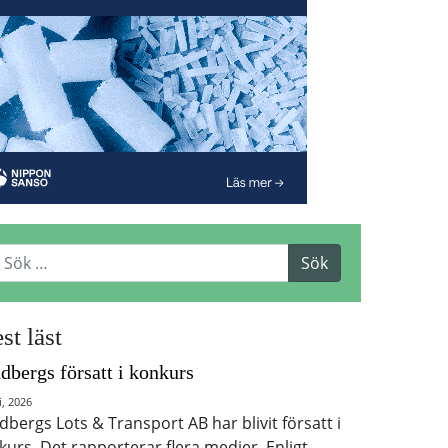
st läst
dbergs försatt i konkurs
i, 2026
dbergs Lots & Transport AB har blivit försatt i
kurs. Det rapporterar flera medier. Enligt