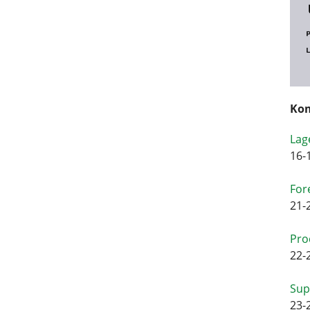
Kom
Lag
16-
For
21-
Pro
22-
Sup
23-