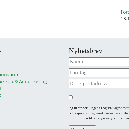
For
13-
y
Nyhetsbrev
r
ponsorer
rskap & Annonsering
t
s
Jag tillåter att Dagens Logistik lagrar mi
och e-postadress, samt skickar mig nyhe
inbjudningar till arrangemang i tidningen