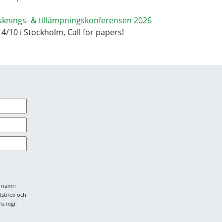
sknings- & tillämpningskonferensen 2026
14/10 i Stockholm, Call for papers!
tt namn
tsbrev och
s regi.