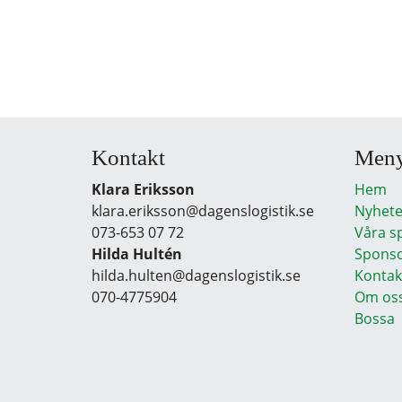
Kontakt
Men
Klara Eriksson
Hem
klara.eriksson@dagenslogistik.se
Nyhete
073-653 07 72
Våra s
Hilda Hultén
Sponso
hilda.hulten@dagenslogistik.se
Kontak
070-4775904
Om os
Bossa