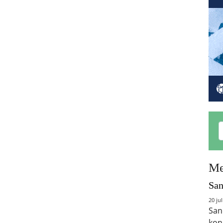
Me
San
20 jul
San
kon