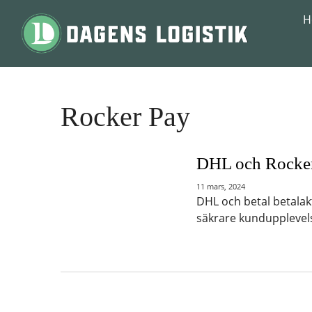
Hoppa till innehåll
H
Rocker Pay
DHL och Rocker 
11 mars, 2024
DHL och betal betalak
säkrare kundupplevel