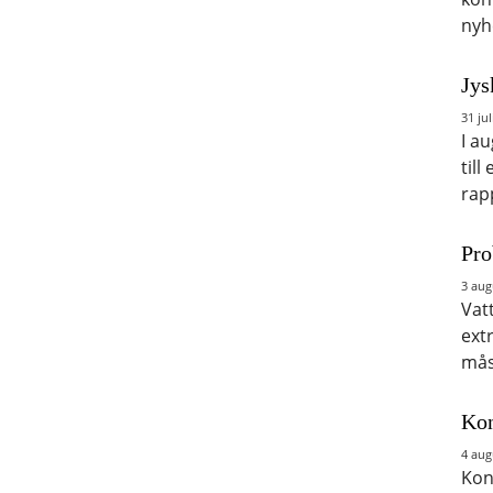
nyh
Jys
31 jul
I a
till
rap
Pro
3 aug
Vat
ext
mås
Kon
4 aug
Kon