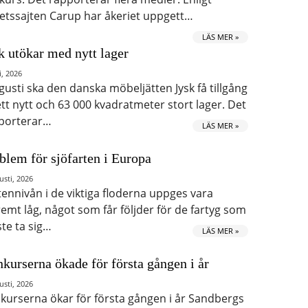
etssajten Carup har åkeriet uppgett…
LÄS MER »
k utökar med nytt lager
i, 2026
ugusti ska den danska möbeljätten Jysk få tillgång
 ett nytt och 63 000 kvadratmeter stort lager. Det
porterar…
LÄS MER »
blem för sjöfarten i Europa
usti, 2026
tennivån i de viktiga floderna uppges vara
remt låg, något som får följder för de fartyg som
te ta sig…
LÄS MER »
kurserna ökade för första gången i år
usti, 2026
kurserna ökar för första gången i år Sandbergs