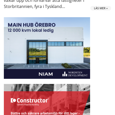
växlar upp och förvärvar åtta fastigheter i
Storbritannien, fyra i Tyskland…
LÄS MER »