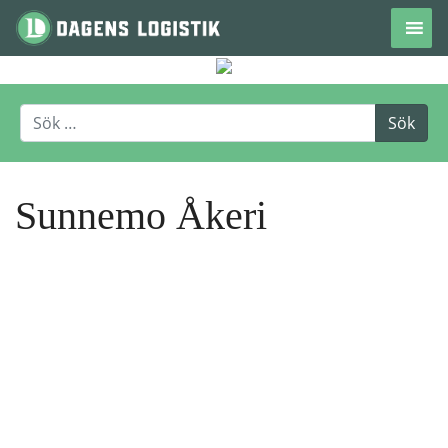
Hoppa till innehåll
Sunnemo Åkeri