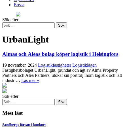
Bossa
Sök efter:
UrbanLight
Almas och Aleas bolag köper logistik i Helsingfors
19 november, 2024
Logistikfastigheter
Logistiklägen
Fastighetsbolaget UrbanLight, grundat och ägt av Alma Property
Partners och Alea Partners, utökar sin portfölj inom logistik och lätt
industri…
Läs mer »
Sök efter:
Mest läst
Sandbergs försatt i konkurs