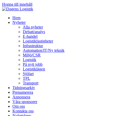
Hoppa till innehåll
Hem
Nyheter
Alla nyheter
Debatt/analys
E-handel
Logistikfastigheter
Infrastruktur
Automation/IT/Ny teknik
Miljö/CSR
Logistik
På nytt jobb
Logistiklägen
Sjöfart
TPL
Transport
Tidningsarkiv
Prenumerera
Annonsera
Våra sponsorer
Om oss
Kontakta oss
Nyhetsbrev