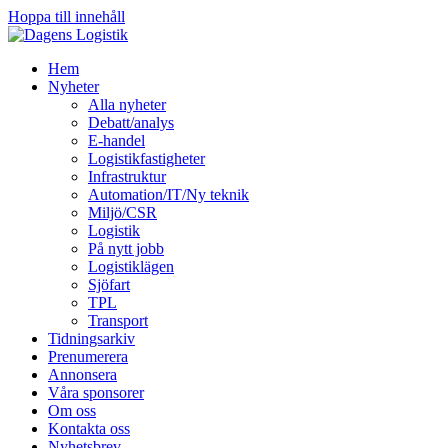
Hoppa till innehåll
Hem
Nyheter
Alla nyheter
Debatt/analys
E-handel
Logistikfastigheter
Infrastruktur
Automation/IT/Ny teknik
Miljö/CSR
Logistik
På nytt jobb
Logistiklägen
Sjöfart
TPL
Transport
Tidningsarkiv
Prenumerera
Annonsera
Våra sponsorer
Om oss
Kontakta oss
Nyhetsbrev