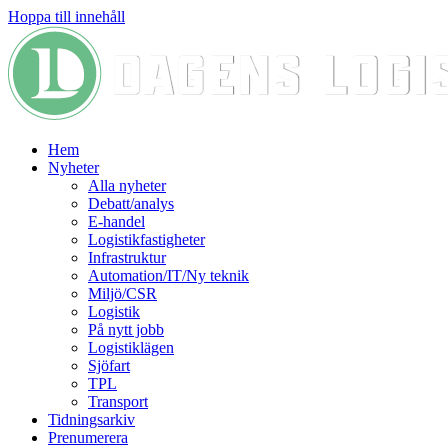
Hoppa till innehåll
Hem
Nyheter
Alla nyheter
Debatt/analys
E-handel
Logistikfastigheter
Infrastruktur
Automation/IT/Ny teknik
Miljö/CSR
Logistik
På nytt jobb
Logistiklägen
Sjöfart
TPL
Transport
Tidningsarkiv
Prenumerera