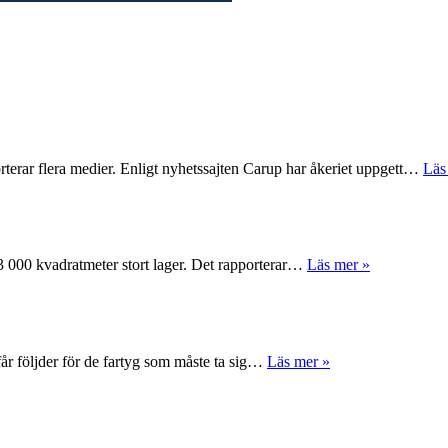
rterar flera medier. Enligt nyhetssajten Carup har åkeriet uppgett…
Läs
 63 000 kvadratmeter stort lager. Det rapporterar…
Läs mer »
får följder för de fartyg som måste ta sig…
Läs mer »