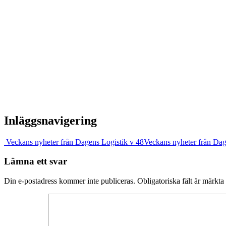
Inläggsnavigering
Veckans nyheter från Dagens Logistik v 48
Veckans nyheter från Dag
Lämna ett svar
Din e-postadress kommer inte publiceras.
Obligatoriska fält är märkta