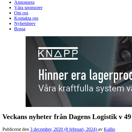
Annonsera
Våra sponsorer
Om oss
Kontakta oss
Nyhetsbrev
Bossa
Veckans nyheter från Dagens Logistik v 49
Publicerat den
3 december, 2020
(8 februari, 2024)
av
Kallio