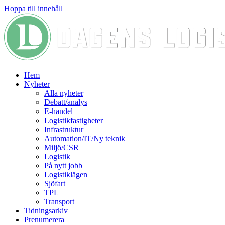
Hoppa till innehåll
Hem
Nyheter
Alla nyheter
Debatt/analys
E-handel
Logistikfastigheter
Infrastruktur
Automation/IT/Ny teknik
Miljö/CSR
Logistik
På nytt jobb
Logistiklägen
Sjöfart
TPL
Transport
Tidningsarkiv
Prenumerera