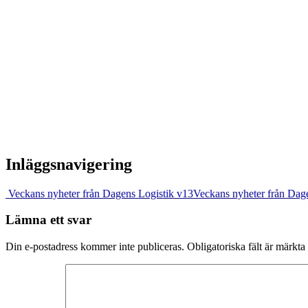
Inläggsnavigering
Veckans nyheter från Dagens Logistik v13
Veckans nyheter från Dag
Lämna ett svar
Din e-postadress kommer inte publiceras.
Obligatoriska fält är märkta