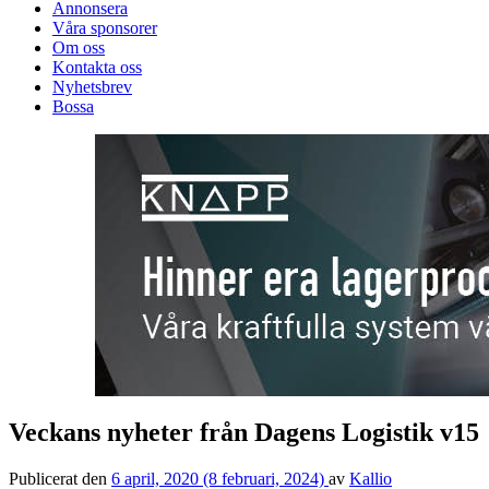
Annonsera
Våra sponsorer
Om oss
Kontakta oss
Nyhetsbrev
Bossa
Veckans nyheter från Dagens Logistik v15
Publicerat den
6 april, 2020
(8 februari, 2024)
av
Kallio