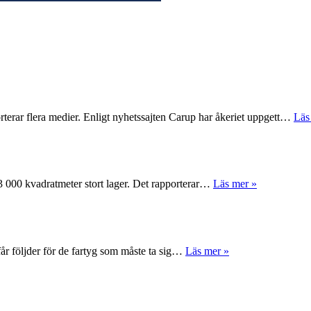
rterar flera medier. Enligt nyhetssajten Carup har åkeriet uppgett…
Läs
 63 000 kvadratmeter stort lager. Det rapporterar…
Läs mer »
får följder för de fartyg som måste ta sig…
Läs mer »