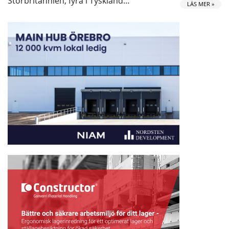
Storbritannien, fyra i Tyskland…
LÄS MER »