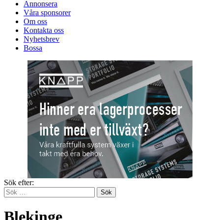
Annonsera
Våra sponsorer
Om oss
Kontakta oss
Nyhetsbrev
Bossa
Sök efter:
Blekinge