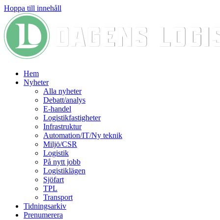
Hoppa till innehåll
Hem
Nyheter
Alla nyheter
Debatt/analys
E-handel
Logistikfastigheter
Infrastruktur
Automation/IT/Ny teknik
Miljö/CSR
Logistik
På nytt jobb
Logistiklägen
Sjöfart
TPL
Transport
Tidningsarkiv
Prenumerera