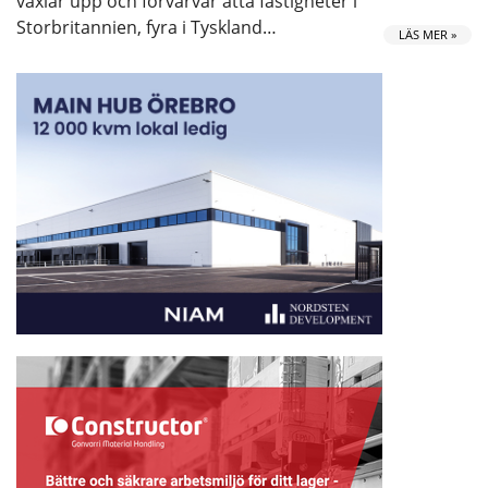
växlar upp och förvärvar åtta fastigheter i
Storbritannien, fyra i Tyskland…
LÄS MER »