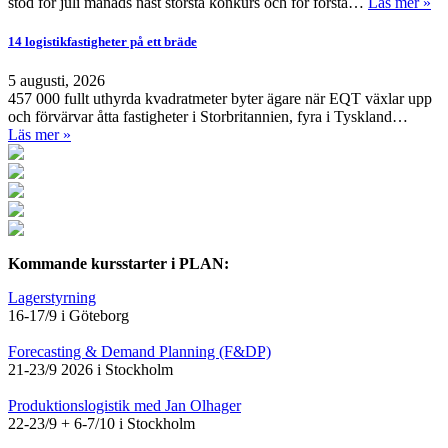
stod för juli månads näst största konkurs och för första…
Läs mer »
14 logistikfastigheter på ett bräde
5 augusti, 2026
457 000 fullt uthyrda kvadratmeter byter ägare när EQT växlar upp
och förvärvar åtta fastigheter i Storbritannien, fyra i Tyskland…
Läs mer »
Kommande kursstarter i PLAN:
Lagerstyrning
16-17/9 i Göteborg
Forecasting & Demand Planning (F&DP)
21-23/9 2026 i Stockholm
Produktionslogistik med Jan Olhager
22-23/9 + 6-7/10 i Stockholm