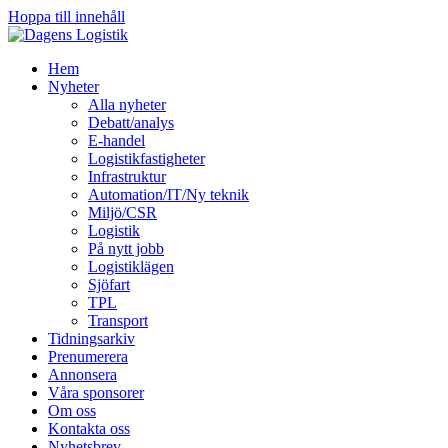
Hoppa till innehåll
Hem
Nyheter
Alla nyheter
Debatt/analys
E-handel
Logistikfastigheter
Infrastruktur
Automation/IT/Ny teknik
Miljö/CSR
Logistik
På nytt jobb
Logistiklägen
Sjöfart
TPL
Transport
Tidningsarkiv
Prenumerera
Annonsera
Våra sponsorer
Om oss
Kontakta oss
Nyhetsbrev