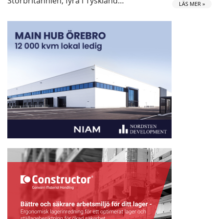
Storbritannien, fyra i Tyskland…
LÄS MER »