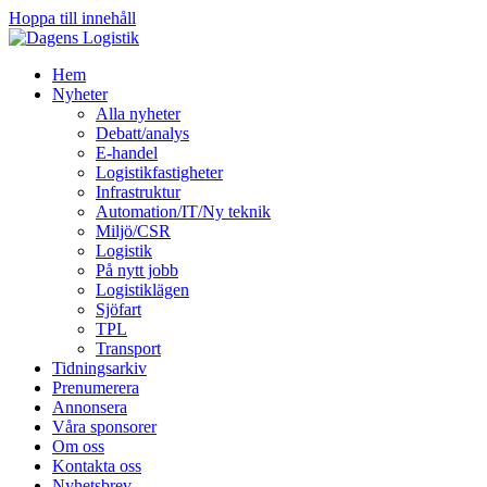
Hoppa till innehåll
Hem
Nyheter
Alla nyheter
Debatt/analys
E-handel
Logistikfastigheter
Infrastruktur
Automation/IT/Ny teknik
Miljö/CSR
Logistik
På nytt jobb
Logistiklägen
Sjöfart
TPL
Transport
Tidningsarkiv
Prenumerera
Annonsera
Våra sponsorer
Om oss
Kontakta oss
Nyhetsbrev