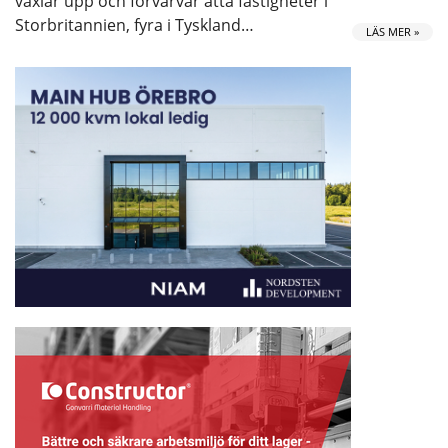
växlar upp och förvärvar åtta fastigheter i
Storbritannien, fyra i Tyskland…
LÄS MER »