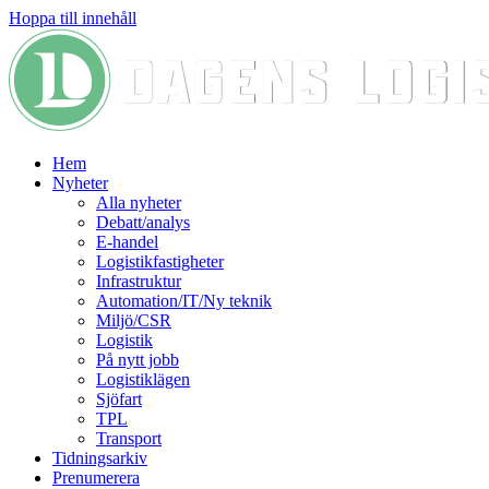
Hoppa till innehåll
Hem
Nyheter
Alla nyheter
Debatt/analys
E-handel
Logistikfastigheter
Infrastruktur
Automation/IT/Ny teknik
Miljö/CSR
Logistik
På nytt jobb
Logistiklägen
Sjöfart
TPL
Transport
Tidningsarkiv
Prenumerera