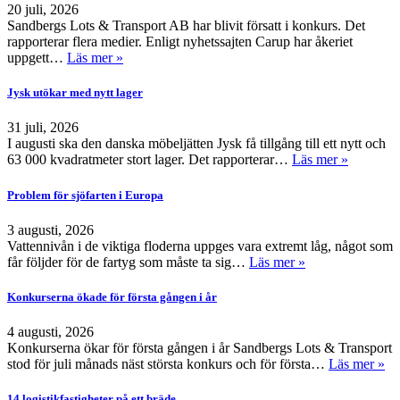
20 juli, 2026
Sandbergs Lots & Transport AB har blivit försatt i konkurs. Det
rapporterar flera medier. Enligt nyhetssajten Carup har åkeriet
uppgett…
Läs mer »
Jysk utökar med nytt lager
31 juli, 2026
I augusti ska den danska möbeljätten Jysk få tillgång till ett nytt och
63 000 kvadratmeter stort lager. Det rapporterar…
Läs mer »
Problem för sjöfarten i Europa
3 augusti, 2026
Vattennivån i de viktiga floderna uppges vara extremt låg, något som
får följder för de fartyg som måste ta sig…
Läs mer »
Konkurserna ökade för första gången i år
4 augusti, 2026
Konkurserna ökar för första gången i år Sandbergs Lots & Transport
stod för juli månads näst största konkurs och för första…
Läs mer »
14 logistikfastigheter på ett bräde