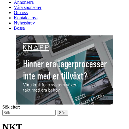
Annonsera
Våra sponsorer
Om oss
Kontakta oss
Nyhetsbrev
Bossa
Sök efter:
NKT