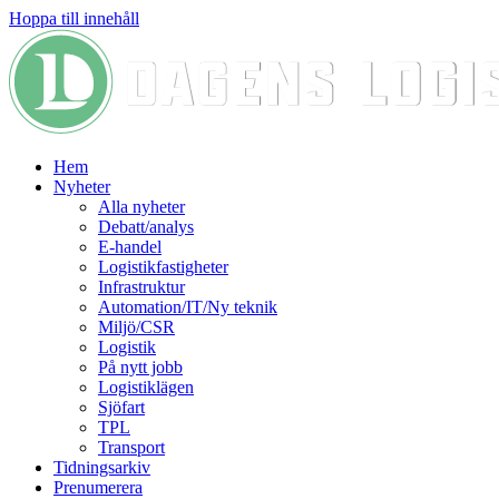
Hoppa till innehåll
Hem
Nyheter
Alla nyheter
Debatt/analys
E-handel
Logistikfastigheter
Infrastruktur
Automation/IT/Ny teknik
Miljö/CSR
Logistik
På nytt jobb
Logistiklägen
Sjöfart
TPL
Transport
Tidningsarkiv
Prenumerera