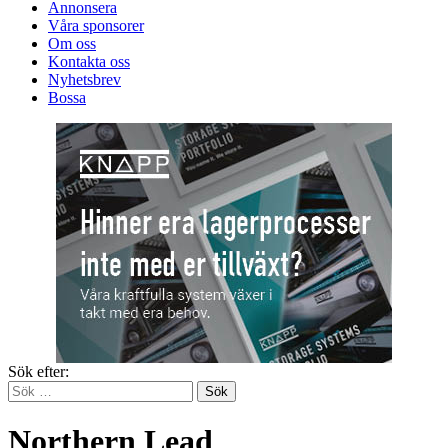
Annonsera
Våra sponsorer
Om oss
Kontakta oss
Nyhetsbrev
Bossa
Sök efter:
Northern Lead