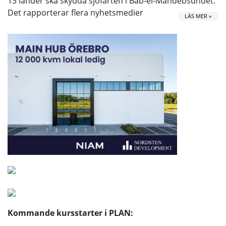
13 länder ska skydda sjöfarten i Bab-el-Mandebsundet.
Det rapporterar flera nyhetsmedier
LÄS MER »
Kommande kursstarter i PLAN: