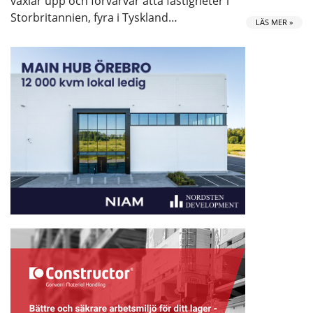
växlar upp och förvärvar åtta fastigheter i
Storbritannien, fyra i Tyskland…
LÄS MER »