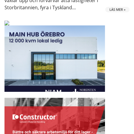
växlar upp och förvärvar åtta fastigheter i
Storbritannien, fyra i Tyskland…
LÄS MER »