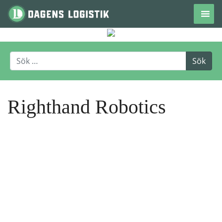
Hoppa till innehåll
Righthand Robotics