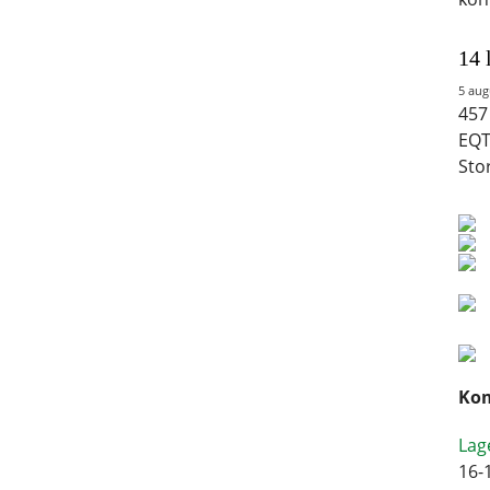
14 
5 aug
457
EQT
Sto
Kom
Lag
16-