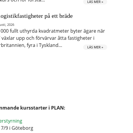
LÄS MER »
logistikfastigheter på ett bräde
usti, 2026
 000 fullt uthyrda kvadratmeter byter ägare när
 växlar upp och förvärvar åtta fastigheter i
rbritannien, fyra i Tyskland…
LÄS MER »
mande kursstarter i PLAN:
erstyrning
17/9 i Göteborg