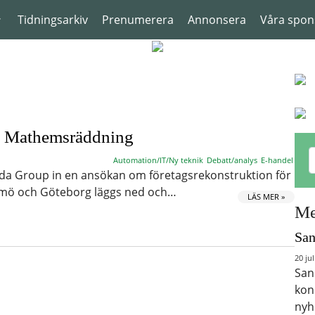
Tidningsarkiv
Prenumerera
Annonsera
Våra spon
s Mathemsräddning
Automation/IT/Ny teknik
Debatt/analys
E-handel
a Group in en ansökan om företagsrekonstruktion för
lmö och Göteborg läggs ned och…
LÄS MER »
Me
San
20 jul
San
kon
nyh