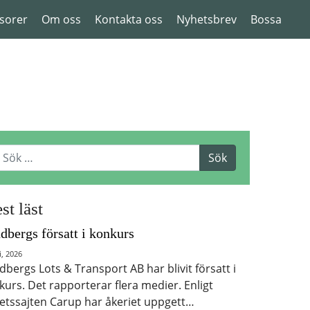
sorer
Om oss
Kontakta oss
Nyhetsbrev
Bossa
st läst
dbergs försatt i konkurs
i, 2026
dbergs Lots & Transport AB har blivit försatt i
kurs. Det rapporterar flera medier. Enligt
etssajten Carup har åkeriet uppgett…