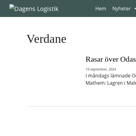
Hoppa till innehåll
Hem
Nyheter
Verdane
Rasar över Oda
19 september, 2024
I måndags lämnade Od
Mathem: Lagren i Ma