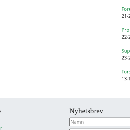
For
21-
Pro
22-
Sup
23-
For
13-
y
Nyhetsbrev
r