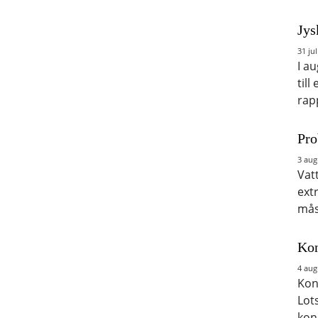
Jys
31 jul
I a
till
rap
Pro
3 aug
Vat
ext
mås
Kon
4 aug
Kon
Lot
kon