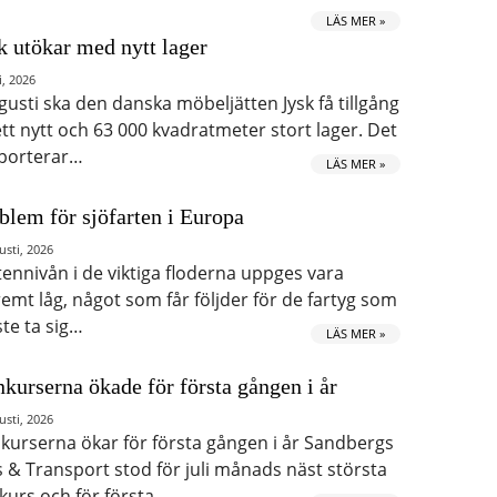
LÄS MER »
k utökar med nytt lager
i, 2026
ugusti ska den danska möbeljätten Jysk få tillgång
 ett nytt och 63 000 kvadratmeter stort lager. Det
porterar…
LÄS MER »
blem för sjöfarten i Europa
usti, 2026
tennivån i de viktiga floderna uppges vara
remt låg, något som får följder för de fartyg som
te ta sig…
LÄS MER »
kurserna ökade för första gången i år
usti, 2026
kurserna ökar för första gången i år Sandbergs
s & Transport stod för juli månads näst största
kurs och för första…