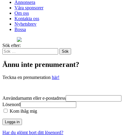
Annonsera
Våra sponsorer
Om oss
Kontakta oss
Nyhetsbrev
Bossa
Sök efter:
Ännu inte prenumerant?
Teckna en prenumeration
här!
Användarnamn eller e‑postadress
Lösenord
Kom ihåg mig
Har du glömt bort ditt lösenord?