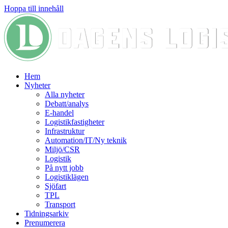
Hoppa till innehåll
Hem
Nyheter
Alla nyheter
Debatt/analys
E-handel
Logistikfastigheter
Infrastruktur
Automation/IT/Ny teknik
Miljö/CSR
Logistik
På nytt jobb
Logistiklägen
Sjöfart
TPL
Transport
Tidningsarkiv
Prenumerera