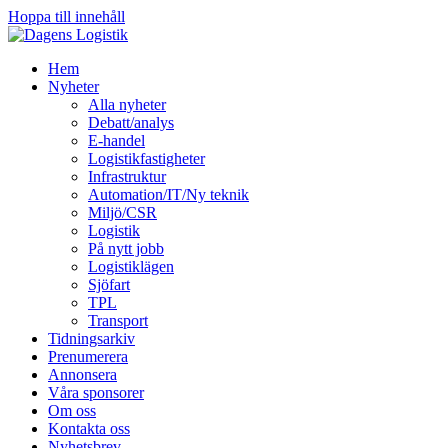
Hoppa till innehåll
Hem
Nyheter
Alla nyheter
Debatt/analys
E-handel
Logistikfastigheter
Infrastruktur
Automation/IT/Ny teknik
Miljö/CSR
Logistik
På nytt jobb
Logistiklägen
Sjöfart
TPL
Transport
Tidningsarkiv
Prenumerera
Annonsera
Våra sponsorer
Om oss
Kontakta oss
Nyhetsbrev