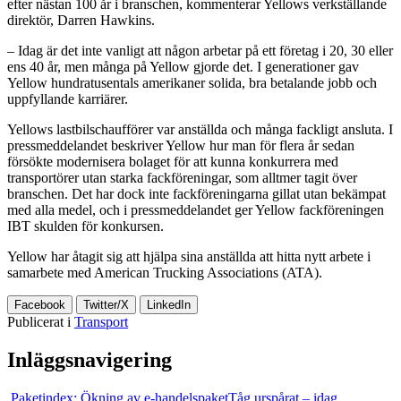
efter nästan 100 år i branschen, kommenterar Yellows verkställande
direktör, Darren Hawkins.
– Idag är det inte vanligt att någon arbetar på ett företag i 20, 30 eller
ens 40 år, men många på Yellow gjorde det. I generationer gav
Yellow hundratusentals amerikaner solida, bra betalande jobb och
uppfyllande karriärer.
Yellows lastbilschaufförer var anställda och många fackligt ansluta. I
pressmeddelandet beskriver Yellow hur man för flera år sedan
försökte modernisera bolaget för att kunna konkurrera med
transportörer utan starka fackföreningar, som alltmer tagit över
branschen. Det har dock inte fackföreningarna gillat utan bekämpat
med alla medel, och i pressmeddelandet ger Yellow fackföreningen
IBT skulden för konkursen.
Yellow har åtagit sig att hjälpa sina anställda att hitta nytt arbete i
samarbete med American Trucking Associations (ATA).
Facebook
Twitter/X
LinkedIn
Publicerat i
Transport
Inläggsnavigering
Paketindex: Ökning av e-handelspaket
Tåg urspårat – idag