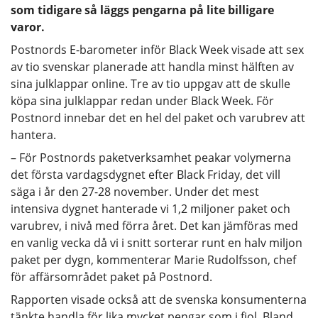
som tidigare så läggs pengarna på lite billigare
varor.
Postnords E-barometer inför Black Week visade att sex
av tio svenskar planerade att handla minst hälften av
sina julklappar online. Tre av tio uppgav att de skulle
köpa sina julklappar redan under Black Week. För
Postnord innebar det en hel del paket och varubrev att
hantera.
– För Postnords paketverksamhet peakar volymerna
det första vardagsdygnet efter Black Friday, det vill
säga i år den 27-28 november. Under det mest
intensiva dygnet hanterade vi 1,2 miljoner paket och
varubrev, i nivå med förra året. Det kan jämföras med
en vanlig vecka då vi i snitt sorterar runt en halv miljon
paket per dygn, kommenterar Marie Rudolfsson, chef
för affärsområdet paket på Postnord.
Rapporten visade också att de svenska konsumenterna
tänkte handla för lika mycket pengar som i fjol. Bland