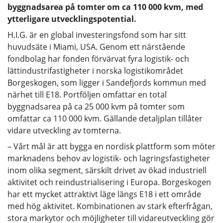
byggnadsarea på tomter om ca 110 000 kvm, med
ytterligare utvecklingspotential.
H.I.G. är en global investeringsfond som har sitt
huvudsäte i Miami, USA. Genom ett närstående
fondbolag har fonden förvärvat fyra logistik- och
lättindustrifastigheter i norska logistikområdet
Borgeskogen, som ligger i Sandefjords kommun med
närhet till E18. Portföljen omfattar en total
byggnadsarea på ca 25 000 kvm på tomter som
omfattar ca 110 000 kvm. Gällande detaljplan tillåter
vidare utveckling av tomterna.
– Vårt mål är att bygga en nordisk plattform som möter
marknadens behov av logistik- och lagringsfastigheter
inom olika segment, särskilt drivet av ökad industriell
aktivitet och reindustrialisering i Europa. Borgeskogen
har ett mycket attraktivt läge längs E18 i ett område
med hög aktivitet. Kombinationen av stark efterfrågan,
stora markytor och möjligheter till vidareutveckling gör