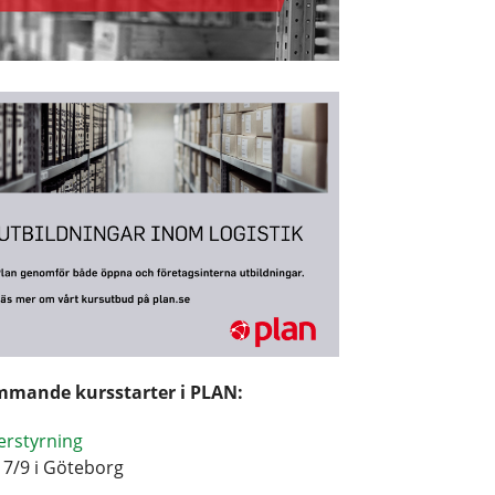
mande kursstarter i PLAN:
erstyrning
17/9 i Göteborg