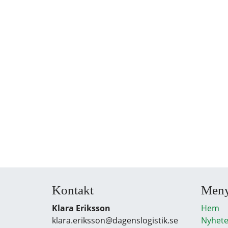
Kontakt
Men
Klara Eriksson
Hem
klara.eriksson@dagenslogistik.se
Nyhete