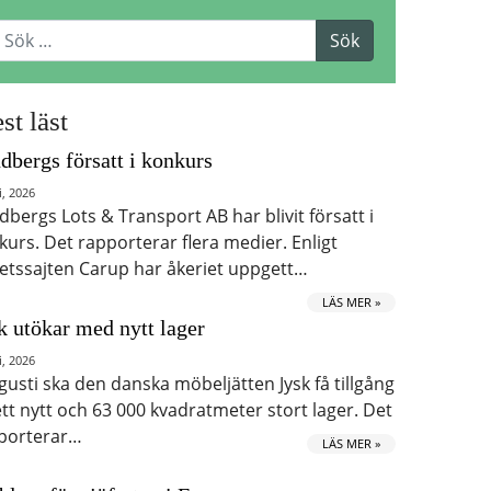
st läst
dbergs försatt i konkurs
i, 2026
dbergs Lots & Transport AB har blivit försatt i
kurs. Det rapporterar flera medier. Enligt
etssajten Carup har åkeriet uppgett…
LÄS MER »
k utökar med nytt lager
i, 2026
ugusti ska den danska möbeljätten Jysk få tillgång
 ett nytt och 63 000 kvadratmeter stort lager. Det
porterar…
LÄS MER »