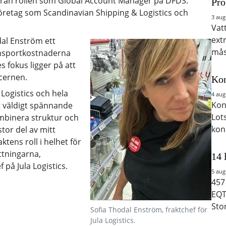
s från rollen som Global Account Manager på DFDS.
Pro
företag som Scandinavian Shipping & Logistics och
3 aug
Vat
ext
dal Enström ett
mås
ansportkostnaderna
 fokus ligger på att
cernen.
Kon
 Logistics och hela
4 aug
Kon
t väldigt spännande
Lot
ombinera struktur och
kon
tor del av mitt
ktens roll i helhet för
ttningarna,
14 
på Jula Logistics.
5 aug
457
EQT
Sto
Sofia Thodal Enström, fraktchef för
Jula Logistics.