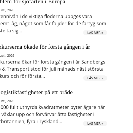
blem för sjöfarten i Europa
usti, 2026
tennivån i de viktiga floderna uppges vara
remt låg, något som får följder för de fartyg som
te ta sig…
LÄS MER »
kurserna ökade för första gången i år
usti, 2026
kurserna ökar för första gången i år Sandbergs
s & Transport stod för juli månads näst största
kurs och för första…
LÄS MER »
logistikfastigheter på ett bräde
usti, 2026
 000 fullt uthyrda kvadratmeter byter ägare när
 växlar upp och förvärvar åtta fastigheter i
rbritannien, fyra i Tyskland…
LÄS MER »