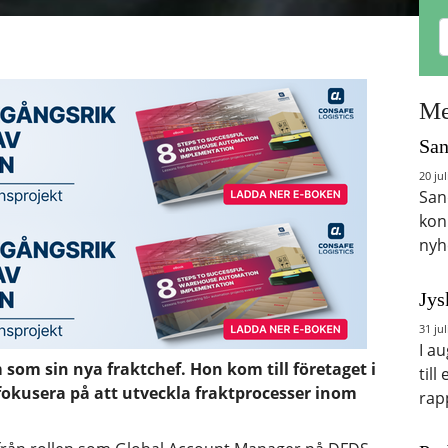
Me
San
20 jul
San
kon
nyh
Jys
31 jul
I a
 som sin nya fraktchef. Hon kom till företaget i
till
fokusera på att utveckla fraktprocesser inom
rap