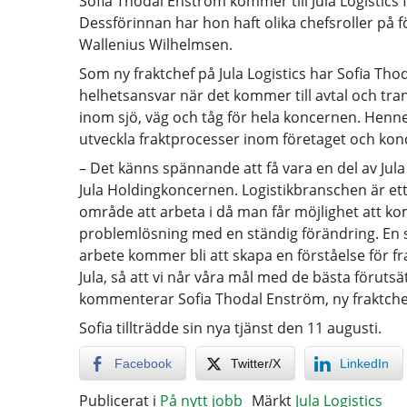
Sofia Thodal Enström kommer till Jula Logistic
Dessförinnan har hon haft olika chefsroller på 
Wallenius Wilhelmsen.
Som ny fraktchef på Jula Logistics har Sofia Tho
helhetsansvar när det kommer till avtal och tr
inom sjö, väg och tåg för hela koncernen. Hennes
utveckla fraktprocesser inom företaget och kon
– Det känns spännande att få vara en del av Jula
Jula Holdingkoncernen. Logistikbranschen är et
område att arbeta i då man får möjlighet att k
problemlösning med en ständig förändring. En s
arbete kommer bli att skapa en förståelse för fra
Jula, så att vi når våra mål med de bästa förutsä
kommenterar Sofia Thodal Enström, ny fraktchef 
Sofia tillträdde sin nya tjänst den 11 augusti.
Facebook
Twitter/X
LinkedIn
Publicerat i
På nytt jobb
Märkt
Jula Logistics