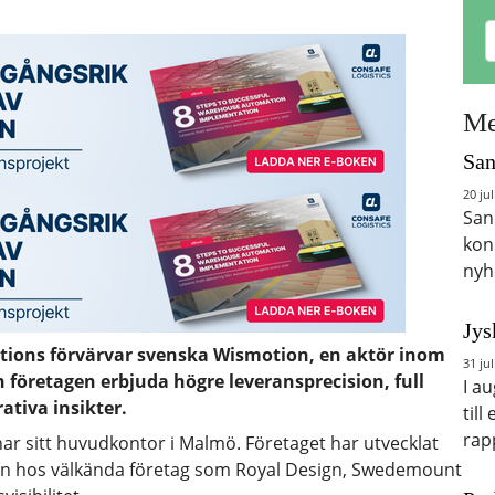
Me
San
20 jul
San
kon
nyh
Jys
utions förvärvar svenska Wismotion, en aktör inom
31 jul
företagen erbjuda högre leveransprecision, full
I a
ativa insikter.
till
rap
ar sitt huvudkontor i Malmö. Företaget har utvecklat
sen hos välkända företag som Royal Design, Swedemount