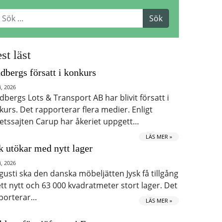
st läst
dbergs försatt i konkurs
i, 2026
dbergs Lots & Transport AB har blivit försatt i
kurs. Det rapporterar flera medier. Enligt
etssajten Carup har åkeriet uppgett…
LÄS MER »
k utökar med nytt lager
i, 2026
ugusti ska den danska möbeljätten Jysk få tillgång
 ett nytt och 63 000 kvadratmeter stort lager. Det
porterar…
LÄS MER »