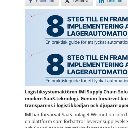
Facebook
Twitter/X
LinkedIn
Logistiksystemaktören IMI Supply Chain Sol
modern SaaS-teknologi. Genom förvärvet kan 
transparens i logistikkedjan och djupare oper
IMI har förvärvat SaaS-bolaget Wismotion som h
en plattform som förbättrar leveransupplevel