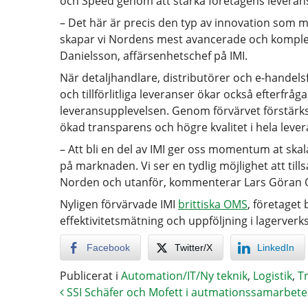
och Speed genom att stärka företagens leveransv
– Det här är precis den typ av innovation som
skapar vi Nordens mest avancerade och komplet
Danielsson, affärsenhetschef på IMI.
När detaljhandlare, distributörer och e-handels
och tillförlitliga leveranser ökar också efterfråg
leveransupplevelsen. Genom förvärvet förstärks 
ökad transparens och högre kvalitet i hela leve
– Att bli en del av IMI ger oss momentum at ska
på marknaden. Vi ser en tydlig möjlighet att ti
Norden och utanför, kommenterar Lars Göran O
Nyligen förvärvade IMI
brittiska OMS
, företaget
effektivitetsmätning och uppföljning i lagerver
Facebook
Twitter/X
LinkedIn
Publicerat i
Automation/IT/Ny teknik
,
Logistik
,
T
SSI Schäfer och Mofett i autmationssamarbete