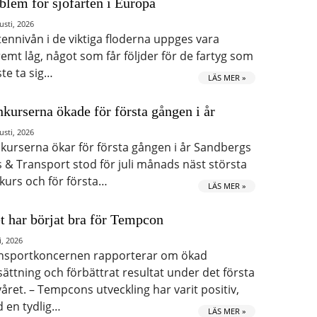
blem för sjöfarten i Europa
usti, 2026
tennivån i de viktiga floderna uppges vara
remt låg, något som får följder för de fartyg som
te ta sig…
LÄS MER »
kurserna ökade för första gången i år
usti, 2026
kurserna ökar för första gången i år Sandbergs
s & Transport stod för juli månads näst största
kurs och för första…
LÄS MER »
t har börjat bra för Tempcon
i, 2026
nsportkoncernen rapporterar om ökad
ättning och förbättrat resultat under det första
våret. – Tempcons utveckling har varit positiv,
 en tydlig…
LÄS MER »