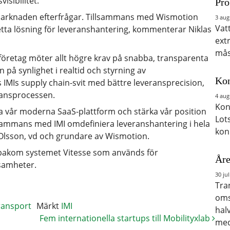
isibilitet.
Pro
 marknaden efterfrågar. Tillsammans med Wismotion
3 aug
Vat
ta lösning för leveranshantering, kommenterar Niklas
ext
mås
företag möter allt högre krav på snabba, transparenta
an på synlighet i realtid och styrning av
Kon
IMIs supply chain-svit med bättre leveransprecision,
ransprocessen.
4 aug
Kon
la vår moderna SaaS-plattform och stärka vår position
Lot
llsammans med IMI omdefiniera leveranshantering i hela
kon
lsson, vd och grundare av Wismotion.
 bakom systemet Vitesse som används för
Åre
ksamheter.
30 jul
Tra
oms
ransport
Märkt
IMI
hal
Fem internationella startups till Mobilityxlab
med