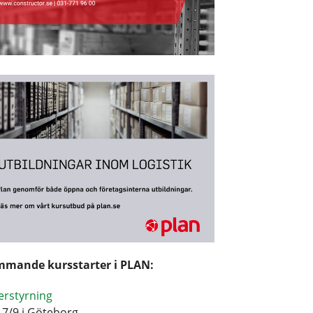
mande kursstarter i PLAN:
erstyrning
17/9 i Göteborg