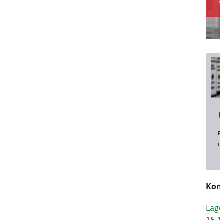
Kom
Lag
16-