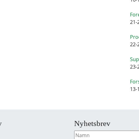
For
21-
Pro
22-
Sup
23-
For
13-
y
Nyhetsbrev