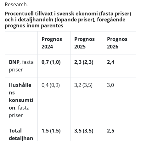
Research.
Procentuell tillväxt i svensk ekonomi (fasta priser)
och i detaljhandeln (löpande priser), föregående
prognos inom parentes
Prognos
Prognos
Prognos
2024
2025
2026
BNP
, fasta
0,7 (1,0)
2,3 (2,3)
2,4
priser
Hushålle
0,4 (0,9)
3,2 (3,5)
3,0
ns
konsumti
on
, fasta
priser
Total
1,5 (1,5)
3,5 (3,5)
2,5
detaljhan