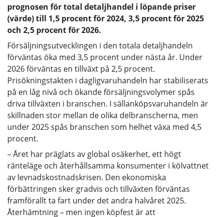
prognosen för total detaljhandel i löpande priser
(värde) till 1,5 procent för 2024, 3,5 procent för 2025
och 2,5 procent för 2026.
Försäljningsutvecklingen i den totala detaljhandeln
förväntas öka med 3,5 procent under nästa år. Under
2026 förväntas en tillväxt på 2,5 procent.
Prisökningstakten i dagligvaruhandeln har stabiliserats
på en låg nivå och ökande försäljningsvolymer spås
driva tillväxten i branschen. I sällanköpsvaruhandeln är
skillnaden stor mellan de olika delbranscherna, men
under 2025 spås branschen som helhet växa med 4,5
procent.
– Året har präglats av global osäkerhet, ett högt
ränteläge och återhållsamma konsumenter i kölvattnet
av levnadskostnadskrisen. Den ekonomiska
förbättringen sker gradvis och tillväxten förväntas
framförallt ta fart under det andra halvåret 2025.
Återhämtning – men ingen köpfest är att