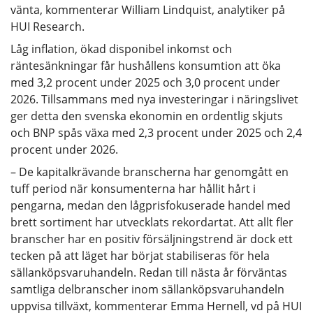
vänta, kommenterar William Lindquist, analytiker på
HUI Research.
Låg inflation, ökad disponibel inkomst och
räntesänkningar får hushållens konsumtion att öka
med 3,2 procent under 2025 och 3,0 procent under
2026. Tillsammans med nya investeringar i näringslivet
ger detta den svenska ekonomin en ordentlig skjuts
och BNP spås växa med 2,3 procent under 2025 och 2,4
procent under 2026.
– De kapitalkrävande branscherna har genomgått en
tuff period när konsumenterna har hållit hårt i
pengarna, medan den lågprisfokuserade handel med
brett sortiment har utvecklats rekordartat. Att allt fler
branscher har en positiv försäljningstrend är dock ett
tecken på att läget har börjat stabiliseras för hela
sällanköpsvaruhandeln. Redan till nästa år förväntas
samtliga delbranscher inom sällanköpsvaruhandeln
uppvisa tillväxt, kommenterar Emma Hernell, vd på HUI