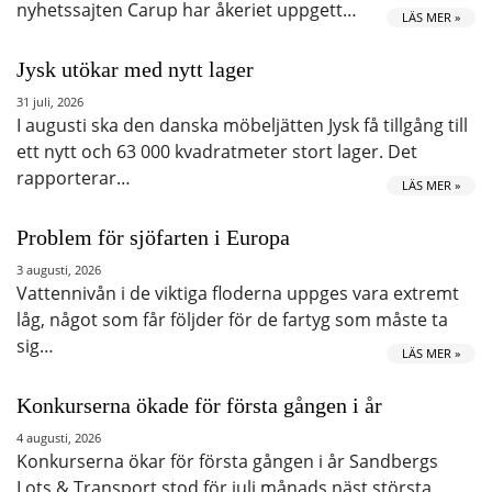
nyhetssajten Carup har åkeriet uppgett…
LÄS MER »
Jysk utökar med nytt lager
31 juli, 2026
I augusti ska den danska möbeljätten Jysk få tillgång till
ett nytt och 63 000 kvadratmeter stort lager. Det
rapporterar…
LÄS MER »
Problem för sjöfarten i Europa
3 augusti, 2026
Vattennivån i de viktiga floderna uppges vara extremt
låg, något som får följder för de fartyg som måste ta
sig…
LÄS MER »
Konkurserna ökade för första gången i år
4 augusti, 2026
Konkurserna ökar för första gången i år Sandbergs
Lots & Transport stod för juli månads näst största